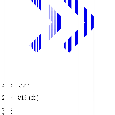
エフエムとよた
2026/8/15 (土)
第2節
第2節