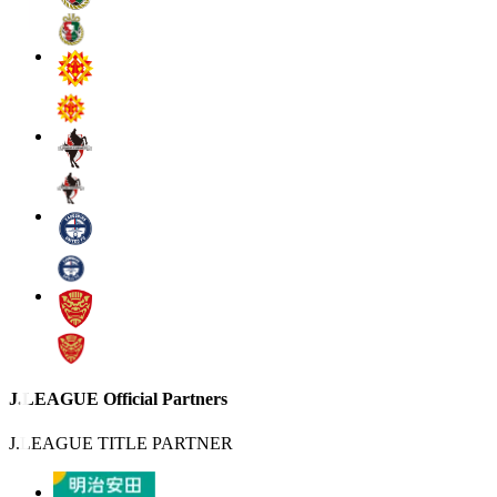
J.LEAGUE Official Partners
J.LEAGUE TITLE PARTNER