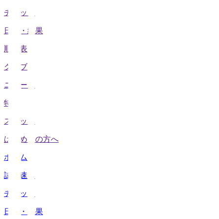
チケット
日程・結果
順位表
クラブ
ニュース
特集
スタッツ
はじめての方へ
ホーム
試合速報
チケット
日程・結果