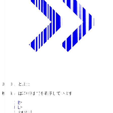
エフエムとよた
検索結果は250件までを表示しています
TOP
>
Ｊ１
>
ラジオ放送