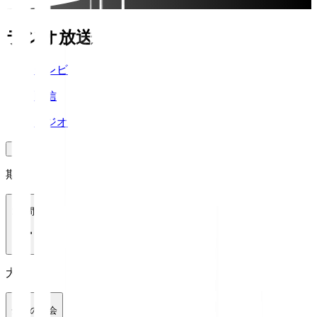
ラジオ放送
テレビ
配信
ラジオ
期間
1週間
大会
全ての大会