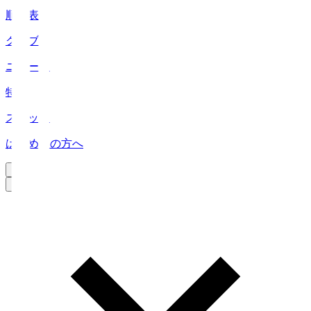
順位表
クラブ
ニュース
特集
スタッツ
はじめての方へ