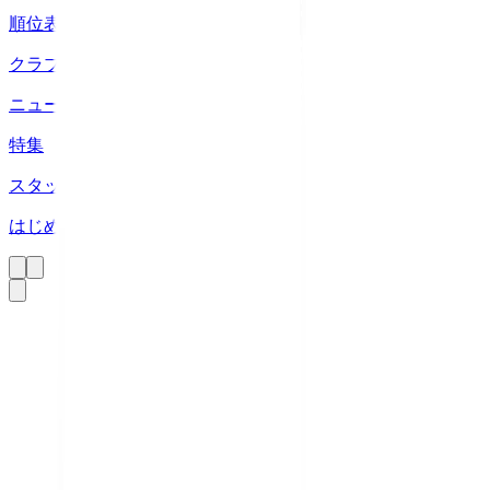
順位表
クラブ
ニュース
特集
スタッツ
はじめての方へ