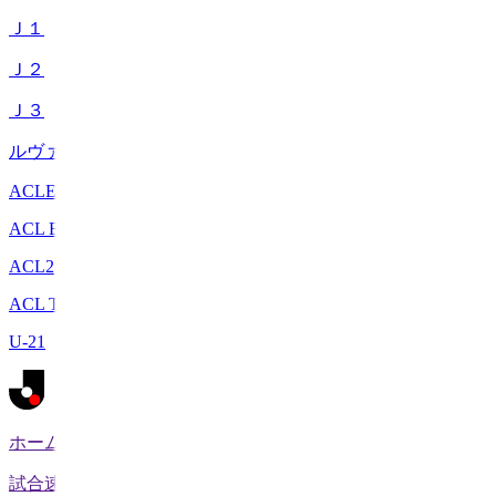
Ｊ１
Ｊ２
Ｊ３
ルヴァンカップ
ACLE
ACL Elite
ACL2
ACL Two
U-21
ホーム
試合速報