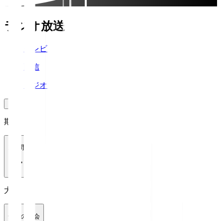
ラジオ放送
テレビ
配信
ラジオ
期間
1週間
大会
全ての大会