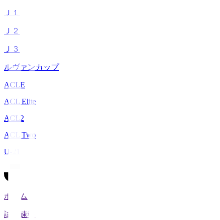
Ｊ１
Ｊ２
Ｊ３
ルヴァンカップ
ACLE
ACL Elite
ACL2
ACL Two
U-21
ホーム
試合速報