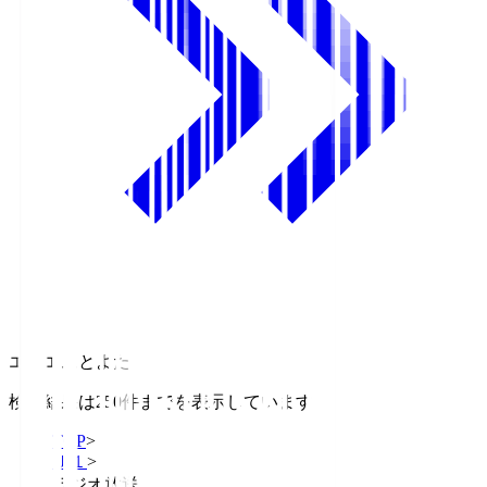
エフエムとよた
検索結果は250件までを表示しています
TOP
>
Ｊ１
>
ラジオ放送