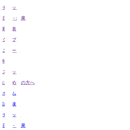
チケット
日程・結果
順位表
クラブ
ニュース
特集
スタッツ
はじめての方へ
ホーム
試合速報
チケット
日程・結果