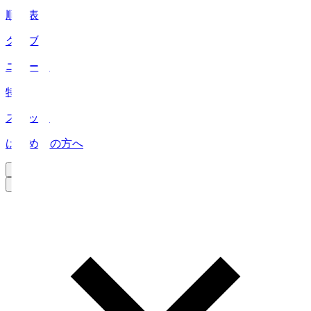
順位表
クラブ
ニュース
特集
スタッツ
はじめての方へ