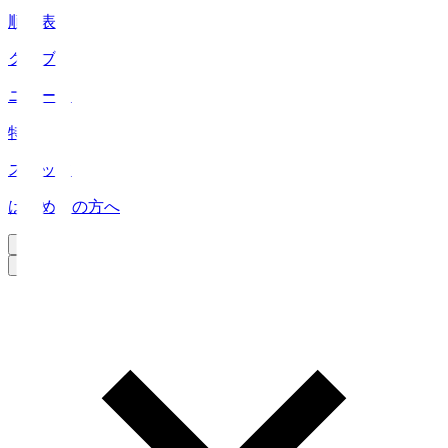
順位表
クラブ
ニュース
特集
スタッツ
はじめての方へ