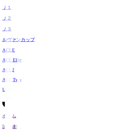
Ｊ１
Ｊ２
Ｊ３
ルヴァンカップ
ACLE
ACL Elite
ACL2
ACL Two
U-21
ホーム
試合速報