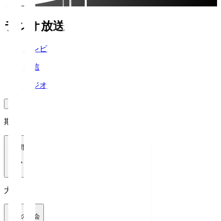
ラジオ放送
テレビ
配信
ラジオ
期間
1週間
大会
全ての大会