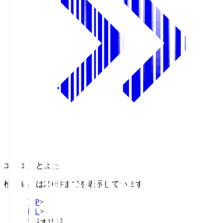
エフエムとよた
検索結果は250件までを表示しています
TOP
>
Ｊ１
>
ラジオ放送