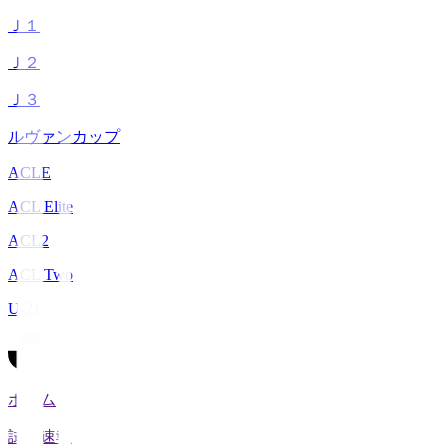
Ｊ１
Ｊ２
Ｊ３
ルヴァンカップ
ACLE
ACL Elite
ACL2
ACL Two
U-21
ホーム
試合速報