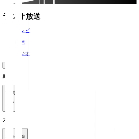
ラジオ放送
テレビ
配信
ラジオ
期間
1週間
大会
全ての大会