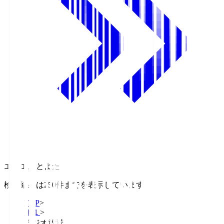
エフエムとよた
検索結果は250件までを表示しています
TOP
>
Ｊ１
>
ラジオ放送