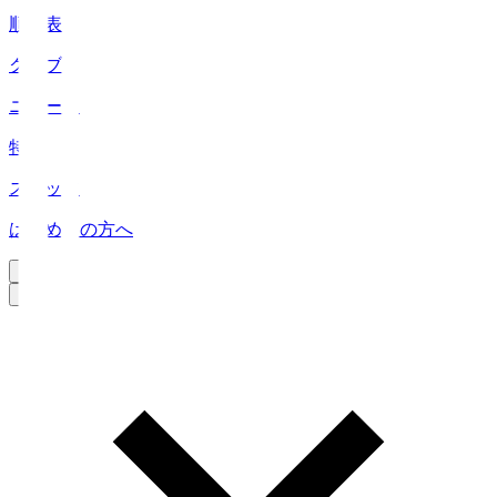
順位表
クラブ
ニュース
特集
スタッツ
はじめての方へ