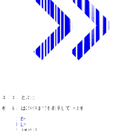
エフエムとよた
検索結果は250件までを表示しています
TOP
>
Ｊ１
>
ラジオ放送