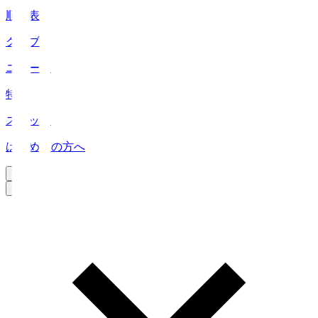
順位表
クラブ
ニュース
特集
スタッツ
はじめての方へ