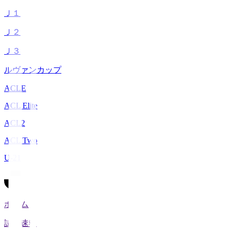
Ｊ１
Ｊ２
Ｊ３
ルヴァンカップ
ACLE
ACL Elite
ACL2
ACL Two
U-21
ホーム
試合速報