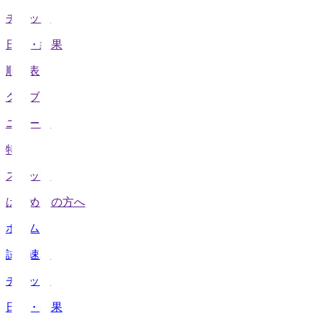
チケット
日程・結果
順位表
クラブ
ニュース
特集
スタッツ
はじめての方へ
ホーム
試合速報
チケット
日程・結果