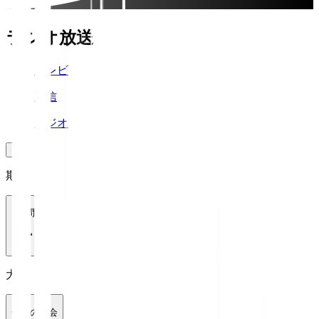
ラジオ放送
テレビ
配信
ラジオ
期間
1週間
大会
全ての大会