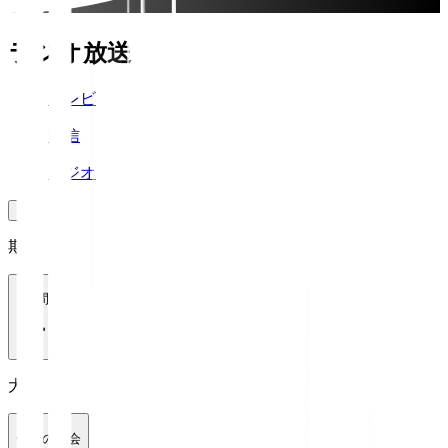
ラジオ放送
テレビ
配信
ラジオ
期間
1週間
大会
全ての大会