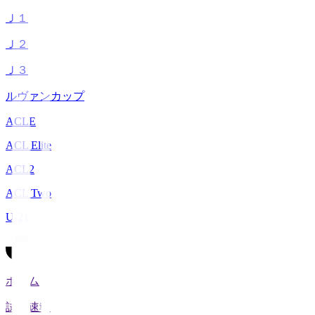
Ｊ１
Ｊ２
Ｊ３
ルヴァンカップ
ACLE
ACL Elite
ACL2
ACL Two
U-21
ホーム
試合速報