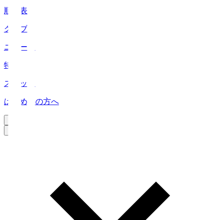
順位表
クラブ
ニュース
特集
スタッツ
はじめての方へ