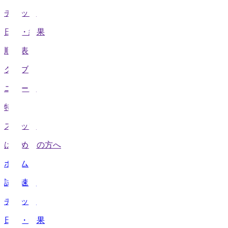
チケット
日程・結果
順位表
クラブ
ニュース
特集
スタッツ
はじめての方へ
ホーム
試合速報
チケット
日程・結果