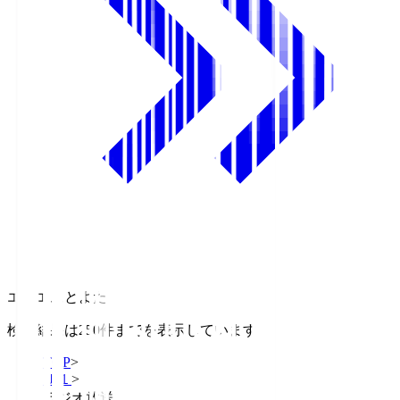
エフエムとよた
検索結果は250件までを表示しています
TOP
>
Ｊ１
>
ラジオ放送