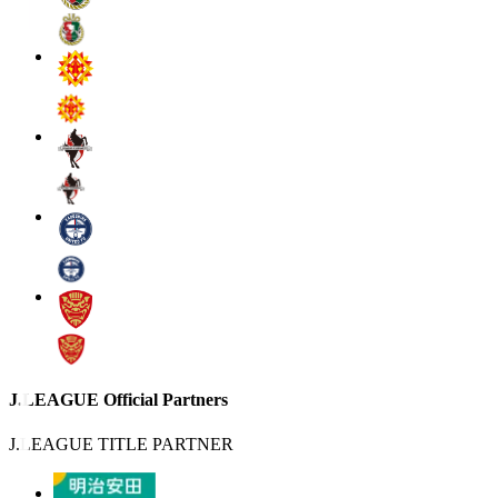
J.LEAGUE Official Partners
J.LEAGUE TITLE PARTNER