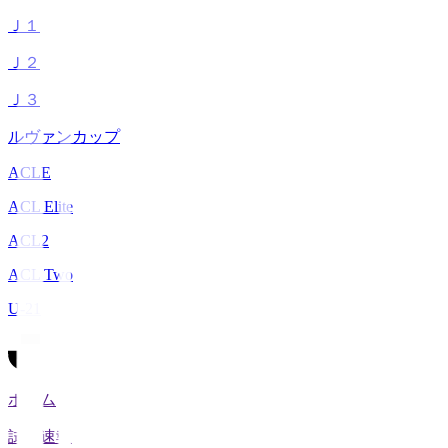
Ｊ１
Ｊ２
Ｊ３
ルヴァンカップ
ACLE
ACL Elite
ACL2
ACL Two
U-21
ホーム
試合速報