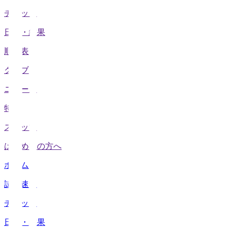
チケット
日程・結果
順位表
クラブ
ニュース
特集
スタッツ
はじめての方へ
ホーム
試合速報
チケット
日程・結果