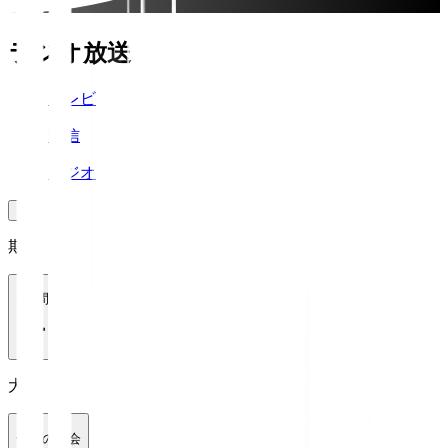
ラジオ放送
テレビ
配信
ラジオ
期間
1週間
大会
全ての大会