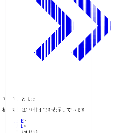
エフエムとよた
検索結果は250件までを表示しています
TOP
>
Ｊ１
>
ラジオ放送