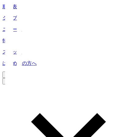
順位表
クラブ
ニュース
特集
スタッツ
はじめての方へ