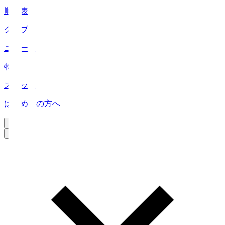
順位表
クラブ
ニュース
特集
スタッツ
はじめての方へ