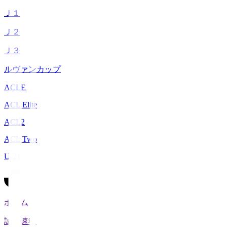
Ｊ１
Ｊ２
Ｊ３
ルヴァンカップ
ACLE
ACL Elite
ACL2
ACL Two
U-21
ホーム
試合速報