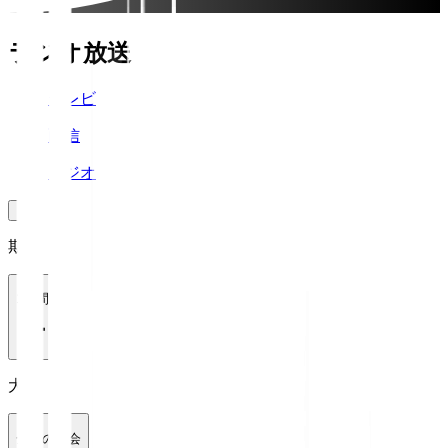
ラジオ放送
テレビ
配信
ラジオ
期間
1週間
大会
全ての大会