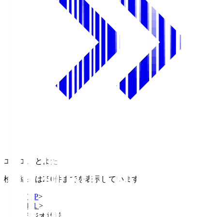
エフエムとよた
検索結果は250件までを表示しています
TOP
>
Ｊ１
>
ラジオ放送