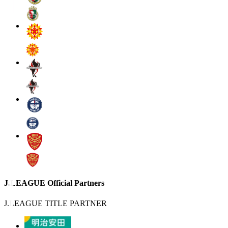
J.LEAGUE Official Partners
J.LEAGUE TITLE PARTNER