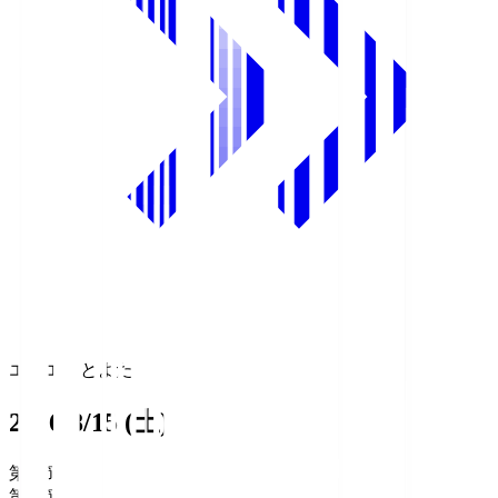
エフエムとよた
2026/8/15 (土)
第2節
第2節