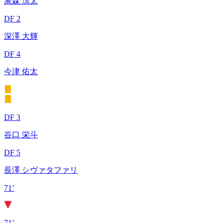
泉森 涼太
DF 2
深澤 大輝
DF 4
今津 佑太
DF 3
谷口 栄斗
DF 5
長澤 シヴァタファリ
71’
71’