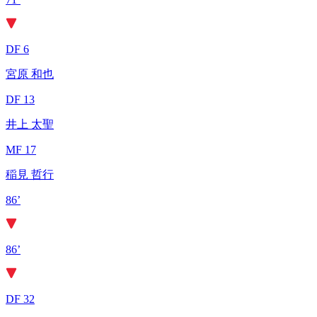
DF 6
宮原 和也
DF 13
井上 太聖
MF 17
稲見 哲行
86’
86’
DF 32