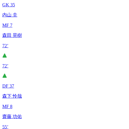
GK 35
内山 圭
MF 7
森田 晃樹
72’
72’
DF 37
森下 怜哉
MF 8
齋藤 功佑
55’