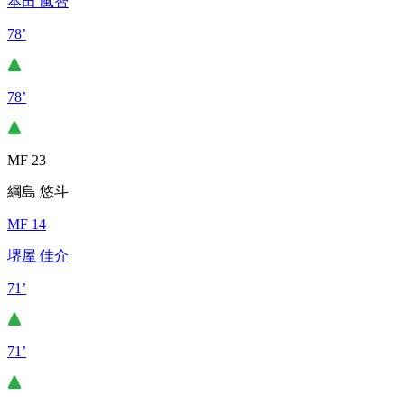
本田 風智
78’
78’
MF 23
綱島 悠斗
MF 14
堺屋 佳介
71’
71’