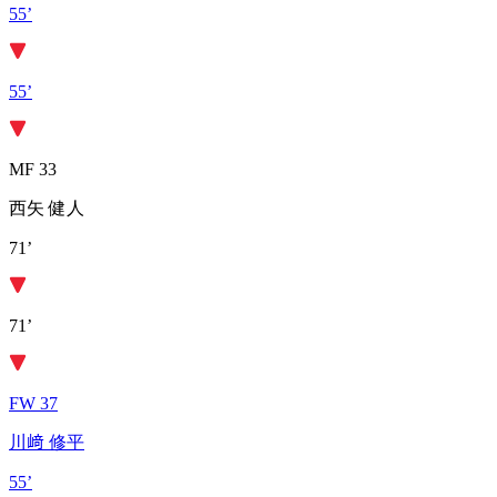
55’
55’
MF 33
西矢 健人
71’
71’
FW 37
川﨑 修平
55’