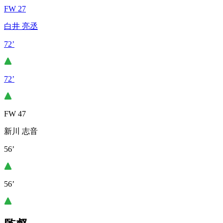
FW 27
白井 亮丞
72’
72’
FW 47
新川 志音
56’
56’