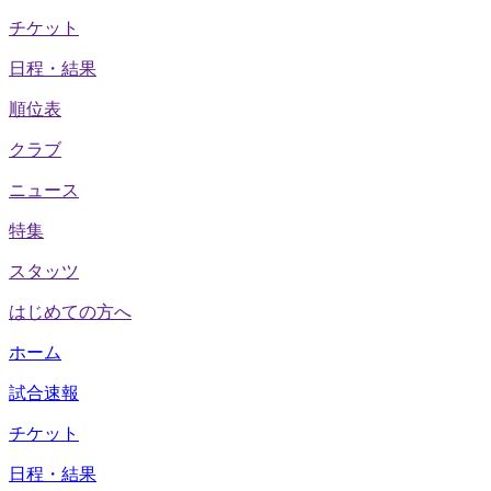
チケット
日程・結果
順位表
クラブ
ニュース
特集
スタッツ
はじめての方へ
ホーム
試合速報
チケット
日程・結果