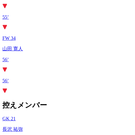
55’
FW 34
山田 寛人
56’
56’
控えメンバー
GK 21
長沢 祐弥