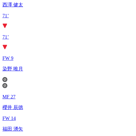
西澤 健太
71’
71’
FW 9
染野 唯月
MF 27
櫻井 辰徳
FW 14
福田 湧矢