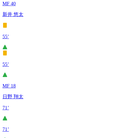
MF 40
新井 悠太
55’
55’
MF 18
日野 翔太
71’
71’