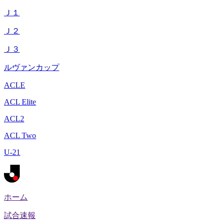
Ｊ１
Ｊ２
Ｊ３
ルヴァンカップ
ACLE
ACL Elite
ACL2
ACL Two
U-21
ホーム
試合速報