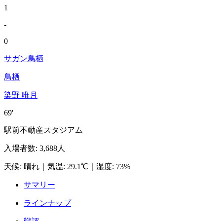
1
-
0
サガン鳥栖
鳥栖
染野 唯月
69'
駅前不動産スタジアム
入場者数
:
3,688人
天候
:
晴れ
｜
気温
:
29.1℃
｜
湿度
:
73%
サマリー
ラインナップ