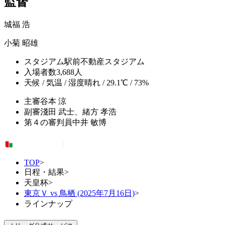
監督
城福 浩
小菊 昭雄
スタジアム
駅前不動産スタジアム
入場者数
3,688人
天候 / 気温 / 湿度
晴れ / 29.1℃ / 73%
主審
谷本 涼
副審
淺田 武士、緒方 孝浩
第４の審判員
中井 敏博
TOP
>
日程・結果
>
天皇杯
>
東京Ｖ vs 鳥栖 (2025年7月16日)
>
ラインナップ