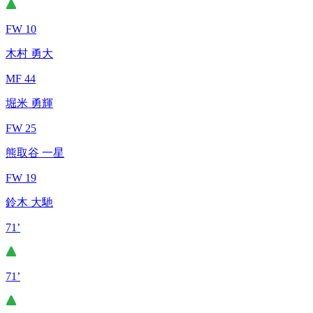
FW 10
木村 勇大
MF 44
堀米 勇輝
FW 25
熊取谷 一星
FW 19
鈴木 大馳
71’
71’