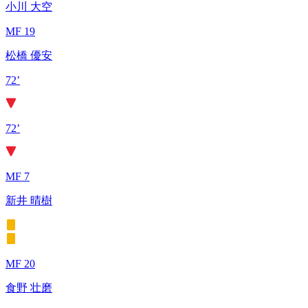
小川 大空
MF 19
松橋 優安
72’
72’
MF 7
新井 晴樹
MF 20
食野 壮磨