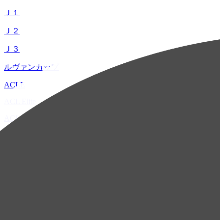
Ｊ１
Ｊ２
Ｊ３
ルヴァンカップ
ACLE
ACL Elite
ACL2
ACL Two
U-21
ホーム
試合速報