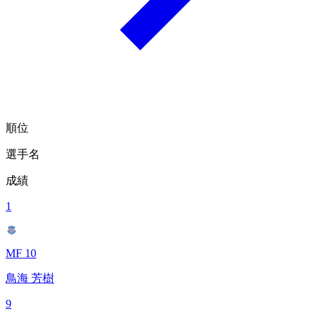
順位
選手名
成績
1
MF 10
鳥海 芳樹
9