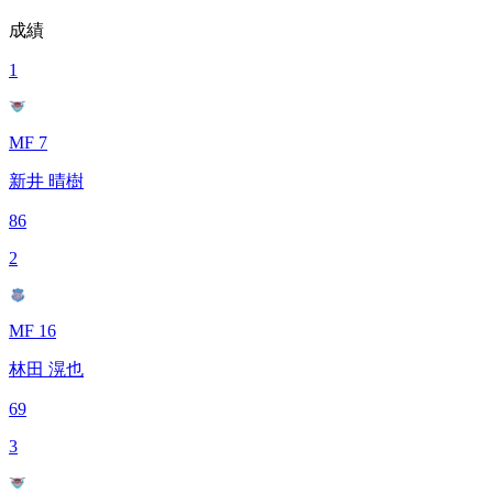
成績
1
MF 7
新井 晴樹
86
2
MF 16
林田 滉也
69
3