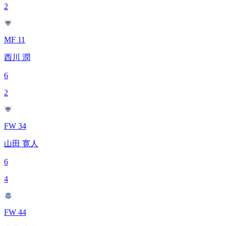
2
MF 11
西川 潤
6
2
FW 34
山田 寛人
6
4
FW 44