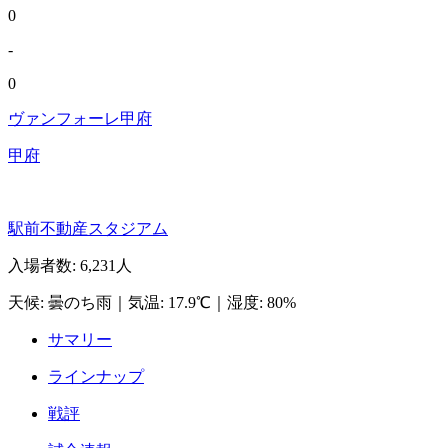
0
-
0
ヴァンフォーレ甲府
甲府
駅前不動産スタジアム
入場者数
:
6,231人
天候
:
曇のち雨
｜
気温
:
17.9℃
｜
湿度
:
80%
サマリー
ラインナップ
戦評