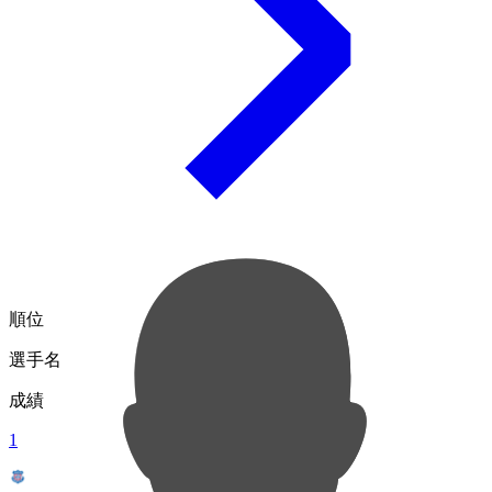
順位
選手名
成績
1