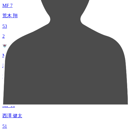
MF 7
荒木 翔
53
2
MF 7
新井 晴樹
52
3
MF 16
西澤 健太
51