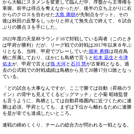
から大幅にスタメンを変更して臨んだ中、序盤から主導権を
掌握。前半は得点を奪えなかったが、後半の立ち上がりに右
からのクロスを合わせた
大島 康樹
が先制点をゲット。その
後は秋田の反撃をしっかりと抑えて無失点で終えて、６試合
ぶりの勝点３を手にした。
2022年度の天皇杯ラウンド16で対戦している両者（このとき
は甲府が勝利）だが、リーグ戦での対戦は2017年以来８年ぶ
りとなる。当時、甲府でプレーしていた
堀米 勇輝
は現在鳥
栖に所属しており、ほかにも鳥栖で言うと
松本 凪生
と
今津
佑太
が、甲府で言えば
孫 大河
と
石川 慧
が古巣戦となる。過
去の公式戦での対戦成績は鳥栖から見て20勝17分12敗となっ
ている。
「どの試合も大事なんですが、ここで勝てば自動（昇格のラ
イン）の背中も見えてくるビッグマッチ」と小菊 昭雄監督
も言うように、鳥栖としては自動昇格圏内に近づくために連
勝は必須。甲府としても、まずは下位から離れるために連勝
を是が非でも達成したいところ。
連戦の締めくくり、チームの総合力が問われる一戦となる。