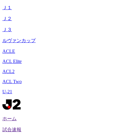
Ｊ１
Ｊ２
Ｊ３
ルヴァンカップ
ACLE
ACL Elite
ACL2
ACL Two
U-21
ホーム
試合速報