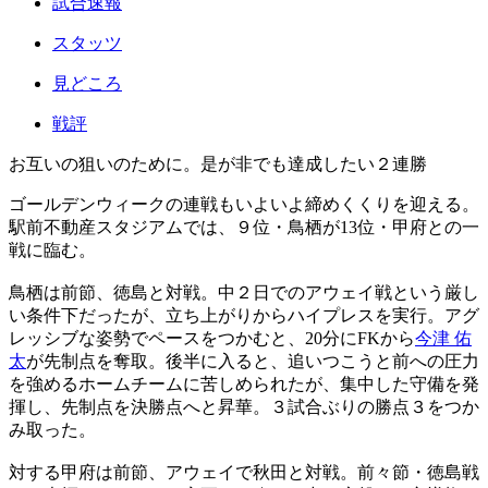
試合速報
スタッツ
見どころ
戦評
お互いの狙いのために。是が非でも達成したい２連勝
ゴールデンウィークの連戦もいよいよ締めくくりを迎える。
駅前不動産スタジアムでは、９位・鳥栖が13位・甲府との一
戦に臨む。
鳥栖は前節、徳島と対戦。中２日でのアウェイ戦という厳し
い条件下だったが、立ち上がりからハイプレスを実行。アグ
レッシブな姿勢でペースをつかむと、20分にFKから
今津 佑
太
が先制点を奪取。後半に入ると、追いつこうと前への圧力
を強めるホームチームに苦しめられたが、集中した守備を発
揮し、先制点を決勝点へと昇華。３試合ぶりの勝点３をつか
み取った。
対する甲府は前節、アウェイで秋田と対戦。前々節・徳島戦