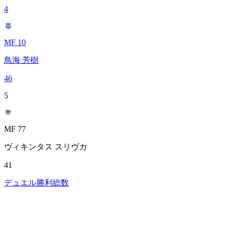
4
MF 10
鳥海 芳樹
46
5
MF 77
ヴィキンタス スリヴカ
41
デュエル勝利総数