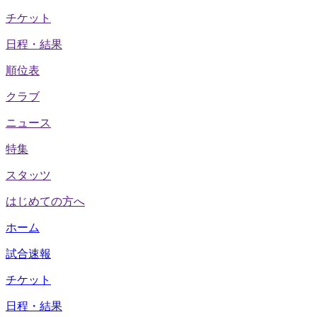
チケット
日程・結果
順位表
クラブ
ニュース
特集
スタッツ
はじめての方へ
ホーム
試合速報
チケット
日程・結果