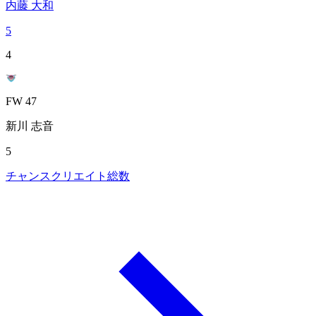
内藤 大和
5
4
FW 47
新川 志音
5
チャンスクリエイト総数