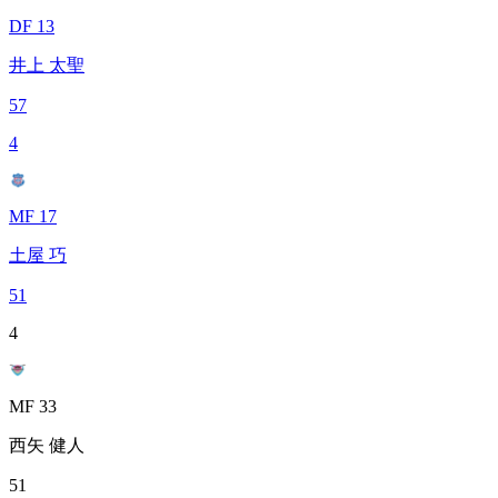
DF 13
井上 太聖
57
4
MF 17
土屋 巧
51
4
MF 33
西矢 健人
51