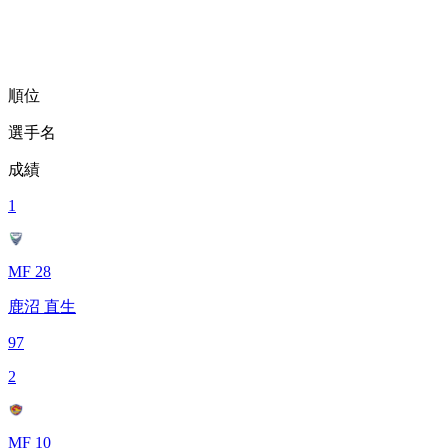
順位
選手名
成績
1
MF 28
鹿沼 直生
97
2
MF 10