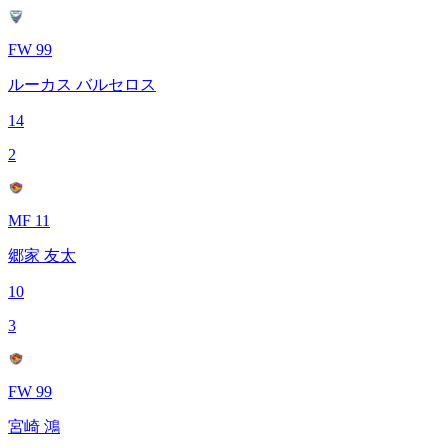
FW 99
ルーカス バルセロス
14
2
MF 11
郷家 友太
10
3
FW 99
宮崎 鴻