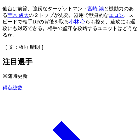
仙台は前節、強靱なターゲットマン・
宮崎 鴻
と機動力のあ
る
荒木 駿太
の２トップが先発。器用で献身的な
エロン
、ス
ピードで相手DFの背後を取る
小林 心
らも控え、速攻にも遅
攻にも対応できる。相手の堅守を攻略するユニットはどうな
るか。
［ 文：板垣 晴朗 ］
注目選手
※随時更新
得点総数