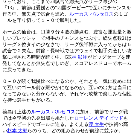
立っており、ここまで24試合で総失点がリーグ最少の
『13』。前節は愛媛との“四国ダービー”で互いにチャンスを
作る中、無失点で試合を進め、
ルーカス バルセロス
の１ゴ
ールを守り切って１－０で勝利した。
ホームの仙台は、11勝９分４敗の勝点42。豊富な運動量と激
しいプレッシャーで相手のチャンスをつぶす。総失点数21は
リーグ３位タイの少なさで、リーグ後半戦に入ってからは５
試合で２失点。前節・長崎戦ではアウェイで相手の激しい攻
撃に押される時間が続く中、GK
林 彰洋
がビッグセーブを連
発してなんとか無失点でしのぎ、スコアレスドローでホーム
に戻ってきた。
０－０が続く我慢比べになるのか、それとも一気に攻めに出
て互いのゴール前が賑やかになるのか。互いの出方は当日に
なってみないと分からないが、それぞれ攻撃で楽しみな個性
を持つ選手たちがいる。
徳島は上述の
ルーカス バルセロス
に加え、前節でリーグ戦
では今季初の先発出場を果たした
ローレンス デイビッド
も
ハイスピードでゴールに迫る。よく走る
渡 大生
や技術の高
い
杉本 太郎
らのうち、どの組み合わせが前線に並ぶか。