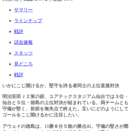
サマリー
ラインナップ
戦評
試合速報
スタッツ
見どころ
戦評
いかにこじ開けるか。堅守を誇る者同士の上位直接対決
明治安田Ｊ２第25節、ユアテックスタジアム仙台では３位・
仙台と５位・徳島の上位対決が組まれている。両チームとも
守備が堅く、前節を無失点で終えた。互いにどのようにして
ゴールをこじ開けるかに注目したい。
アウェイの徳島は、11勝８分５敗の勝点41。守備の堅さが際