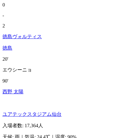
0
-
2
徳島ヴォルティス
徳島
20'
エウシーニョ
90'
西野 太陽
ユアテックスタジアム仙台
入場者数
:
17,364人
天候
:
雨
｜
気温
:
24.4℃
｜
湿度
:
90%