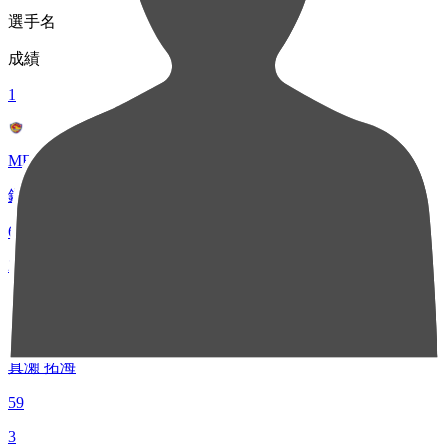
選手名
成績
1
MF 10
鎌田 大夢
65
2
DF 25
真瀬 拓海
59
3