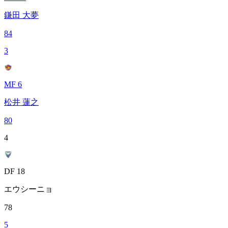
鎌田 大夢
84
3
MF 6
松井 蓮之
80
4
DF 18
エウシーニョ
78
5