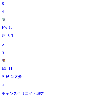
8
4
FW 16
渡 大生
5
5
MF 14
相良 竜之介
4
チャンスクリエイト総数