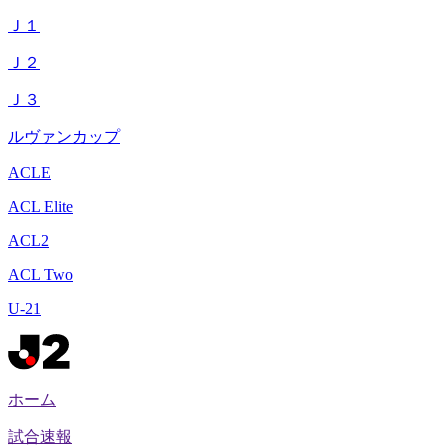
Ｊ１
Ｊ２
Ｊ３
ルヴァンカップ
ACLE
ACL Elite
ACL2
ACL Two
U-21
ホーム
試合速報