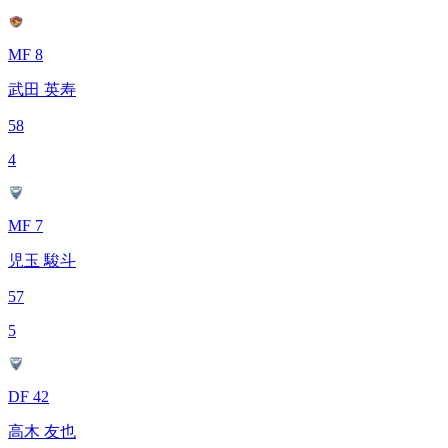
MF 8
武田 英寿
58
4
MF 7
児玉 駿斗
57
5
DF 42
高木 友也