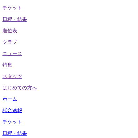
チケット
日程・結果
順位表
クラブ
ニュース
特集
スタッツ
はじめての方へ
ホーム
試合速報
チケット
日程・結果