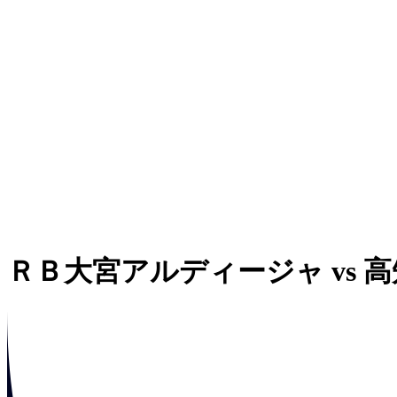
ＲＢ大宮アルディージャ
vs
高