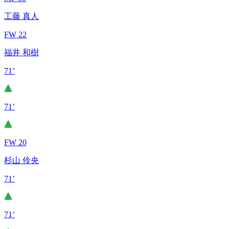
工藤 真人
FW 22
福井 和樹
71’
71’
FW 20
杉山 伶央
71’
71’