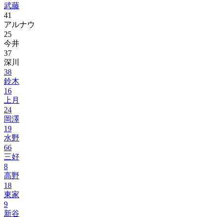
武藤
41
アルナウ
25
今井
37
深川
38
鈴木
16
上月
24
岡澤
19
水野
66
三好
8
高野
18
東家
9
新谷