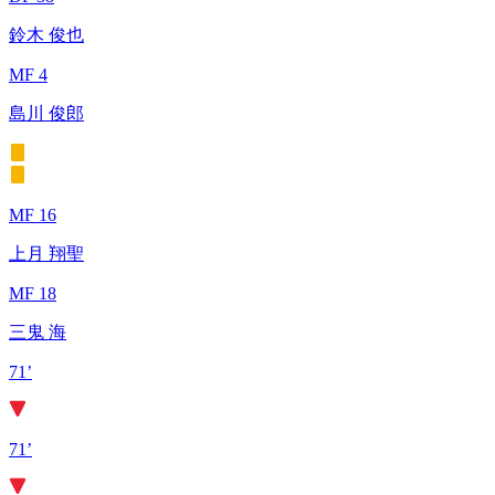
鈴木 俊也
MF 4
島川 俊郎
MF 16
上月 翔聖
MF 18
三鬼 海
71’
71’