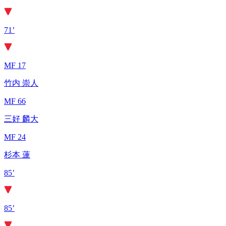
71’
MF 17
竹内 崇人
MF 66
三好 麟大
MF 24
杉本 蓮
85’
85’