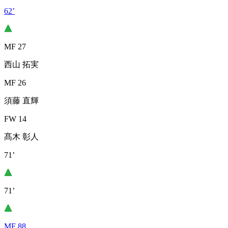
62’
MF 27
西山 拓実
MF 26
須藤 直輝
FW 14
髙木 彰人
71’
71’
MF 88