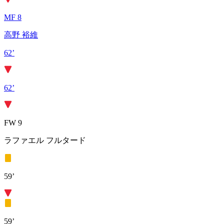
MF 8
高野 裕維
62’
62’
FW 9
ラファエル フルタード
59’
59’