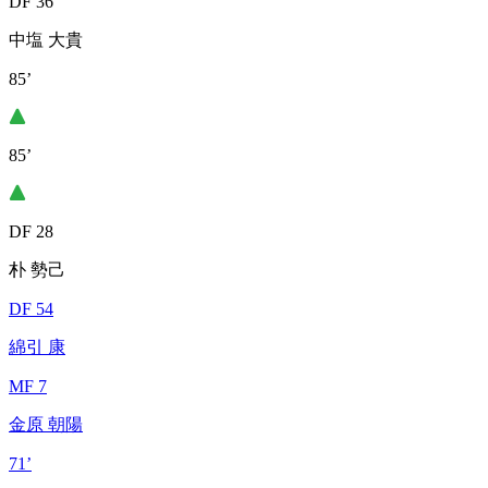
DF 36
中塩 大貴
85’
85’
DF 28
朴 勢己
DF 54
綿引 康
MF 7
金原 朝陽
71’