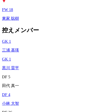
FW 18
東家 聡樹
控えメンバー
GK 1
三浦 基瑛
GK 1
黒川 雷平
DF 5
田代 真一
DF 4
小林 大智