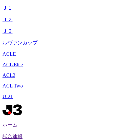
Ｊ１
Ｊ２
Ｊ３
ルヴァンカップ
ACLE
ACL Elite
ACL2
ACL Two
U-21
ホーム
試合速報