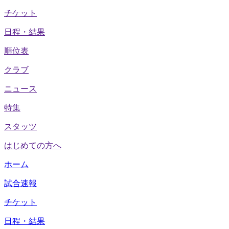
チケット
日程・結果
順位表
クラブ
ニュース
特集
スタッツ
はじめての方へ
ホーム
試合速報
チケット
日程・結果