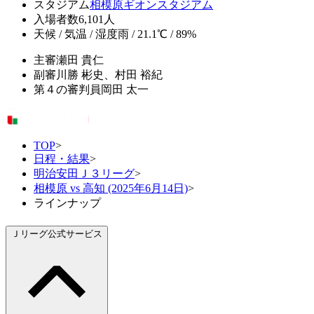
スタジアム
相模原ギオンスタジアム
入場者数
6,101人
天候 / 気温 / 湿度
雨 / 21.1℃ / 89%
主審
瀬田 貴仁
副審
川勝 彬史、村田 裕紀
第４の審判員
岡田 太一
TOP
>
日程・結果
>
明治安田Ｊ３リーグ
>
相模原 vs 高知 (2025年6月14日)
>
ラインナップ
Ｊリーグ公式サービス