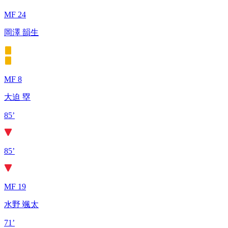
MF 24
岡澤 韻生
MF 8
大迫 塁
85’
85’
MF 19
水野 颯太
71’