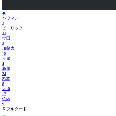
46
バウマン
3
ピトリック
33
常田
2
加藤大
18
三鬼
4
島川
24
杉本
8
大迫
17
竹内
9
Ｒフルタード
11