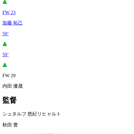
FW 23
加藤 拓己
59’
59’
FW 29
内田 優晟
監督
シュタルフ 悠紀リヒャルト
秋田 豊