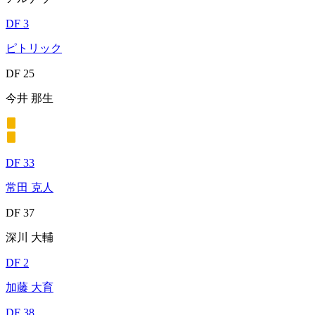
DF 3
ピトリック
DF 25
今井 那生
DF 33
常田 克人
DF 37
深川 大輔
DF 2
加藤 大育
DF 38