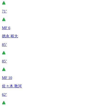
71’
MF 6
徳永 裕大
85’
85’
MF 10
佐々木 敦河
62’