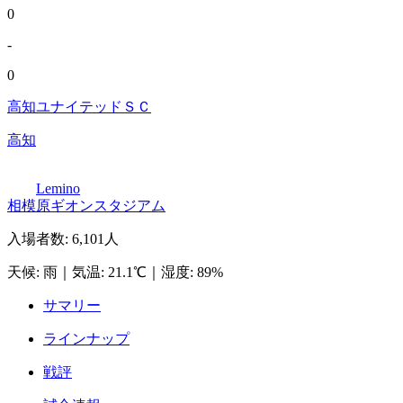
0
-
0
高知ユナイテッドＳＣ
高知
Lemino
相模原ギオンスタジアム
入場者数
:
6,101人
天候
:
雨
｜
気温
:
21.1℃
｜
湿度
:
89%
サマリー
ラインナップ
戦評