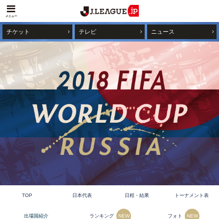
メニュー
チケット
テレビ
ニュース
TOP
日本代表
日程・結果
トーナメント表
ランキング
フォト
出場国紹介
NEW
NEW