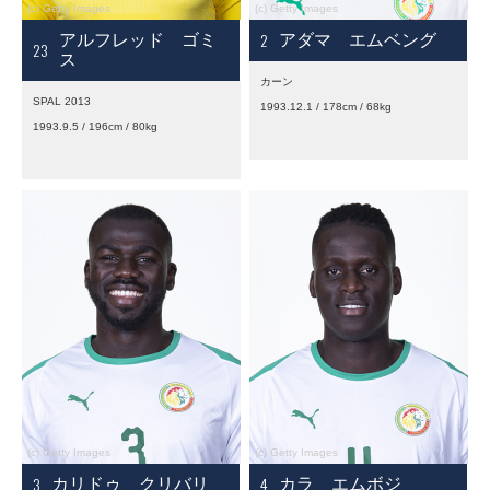
2
アルフレッド ゴミ
アダマ エムベング
23
ス
カーン
SPAL 2013
1993.12.1 / 178cm / 68kg
1993.9.5 / 196cm / 80kg
3
4
カリドゥ クリバリ
カラ エムボジ