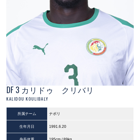
DF 3 カリドゥ クリバリ
KALIDOU KOULIBALY
所属チーム
ナポリ
生年月日
1991.6.20
身長体重
195cm / 89kg