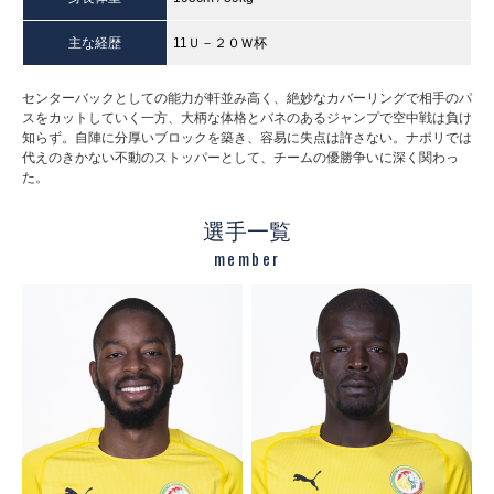
主な経歴
11Ｕ－２０Ｗ杯
センターバックとしての能力が軒並み高く、絶妙なカバーリングで相手のパ
スをカットしていく一方、大柄な体格とバネのあるジャンプで空中戦は負け
知らず。自陣に分厚いブロックを築き、容易に失点は許さない。ナポリでは
代えのきかない不動のストッパーとして、チームの優勝争いに深く関わっ
た。
選手一覧
member