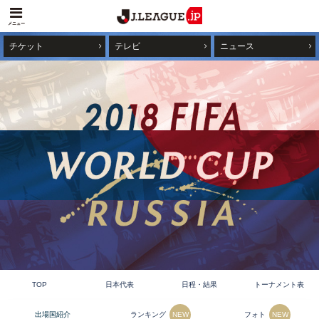
メニュー
チケット
テレビ
ニュース
TOP
日本代表
日程・結果
トーナメント表
ランキング
フォト
出場国紹介
NEW
NEW