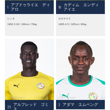
アブドゥライエ ディ
カディム エンディ
1
16
アロ
アイエ
レンヌ
ホロヤＡＣ
1992.3.30 / 189cm / 79kg
1985.4.5 / 185cm / 80kg
2
アルフレッド ゴミ
アダマ エムベング
23
ス