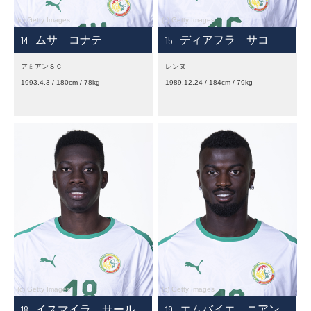
14
15
ムサ コナテ
ディアフラ サコ
アミアンＳＣ
レンヌ
1993.4.3 / 180cm / 78kg
1989.12.24 / 184cm / 79kg
18
19
イスマイラ サール
エムバイエ ニアン