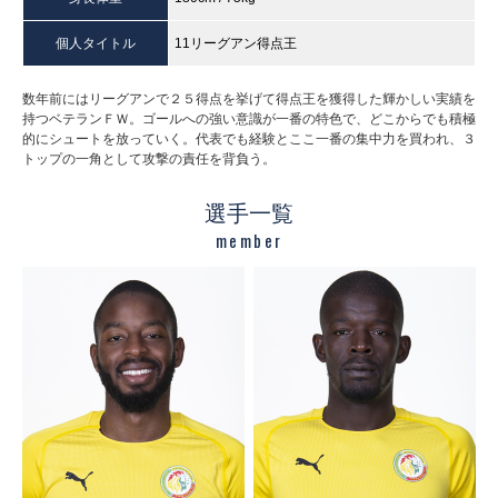
個人タイトル
11リーグアン得点王
数年前にはリーグアンで２５得点を挙げて得点王を獲得した輝かしい実績を
持つベテランＦＷ。ゴールへの強い意識が一番の特色で、どこからでも積極
的にシュートを放っていく。代表でも経験とここ一番の集中力を買われ、３
トップの一角として攻撃の責任を背負う。
選手一覧
member