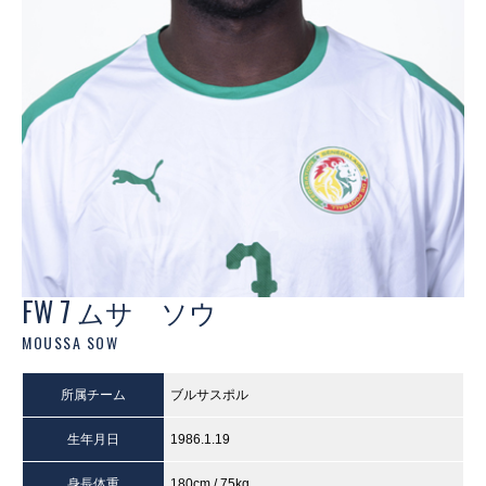
FW 7 ムサ ソウ
MOUSSA SOW
所属チーム
ブルサスポル
生年月日
1986.1.19
身長体重
180cm / 75kg