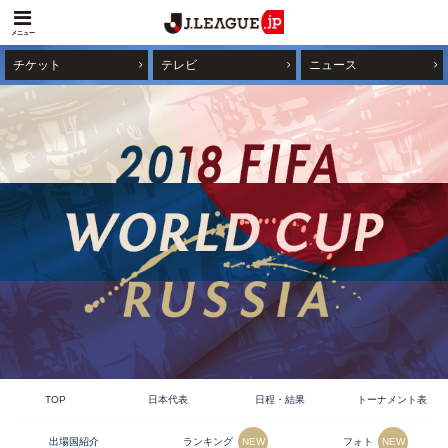
メニュー
チケット
テレビ
ニュース
TOP
日本代表
日程・結果
トーナメント表
ランキング
フォト
出場国紹介
NEW
NEW