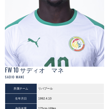
FW 10 サディオ マネ
SADIO MANE
所属チーム
リバプール
生年月日
1992.4.10
身長体重
175cm / 69kg