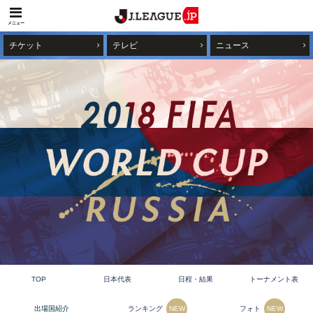
メニュー
チケット
テレビ
ニュース
TOP
日本代表
日程・結果
トーナメント表
ランキング
フォト
出場国紹介
NEW
NEW