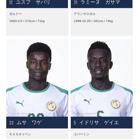
12
21
ユスフ サバリ
ラミーヌ ガサマ
ボルドー
アランヤスポル
1993.3.5 / 174cm / 71kg
1989.10.20 / 181cm / 74kg
22
5
ムサ ワゲ
イドリサ ゲイエ
ＫＡＳオイペン
エバートン