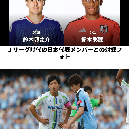
DF 25
GK 1
鈴木 淳之介
鈴木 彩艶
Ｊリーグ時代の日本代表メンバーとの対戦フ
ォト