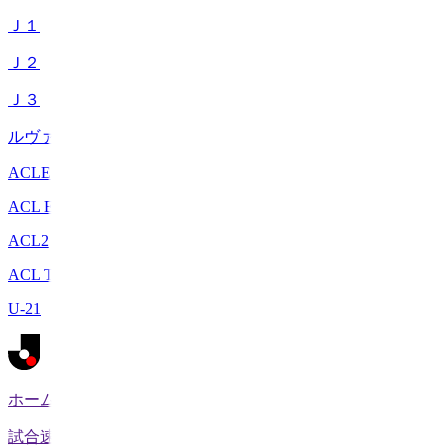
Ｊ１
Ｊ２
Ｊ３
ルヴァンカップ
ACLE
ACL Elite
ACL2
ACL Two
U-21
ホーム
試合速報