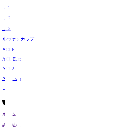
Ｊ１
Ｊ２
Ｊ３
ルヴァンカップ
ACLE
ACL Elite
ACL2
ACL Two
U-21
ホーム
試合速報