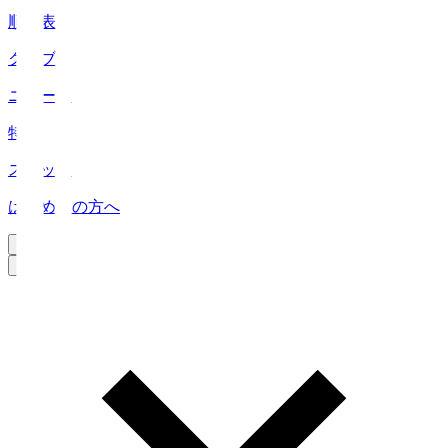
順位表
クラブ
ニュース
特集
スタッツ
はじめての方へ