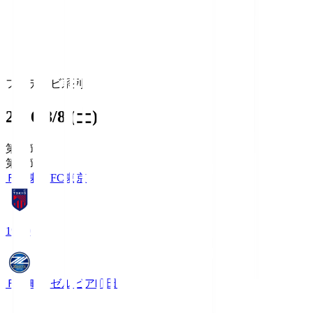
フジテレビ系列
2026/8/8 (土)
第1節
第1節
ＦＣ東京
FC東京
19:00
ＦＣ町田ゼルビア
町田