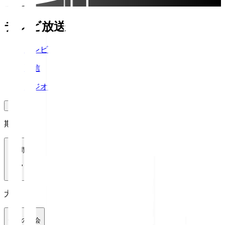
テレビ放送
テレビ
配信
ラジオ
期間
1週間
大会
全ての大会