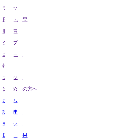
チケット
日程・結果
順位表
クラブ
ニュース
特集
スタッツ
はじめての方へ
ホーム
試合速報
チケット
日程・結果