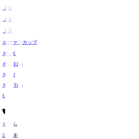
Ｊ１
Ｊ２
Ｊ３
ルヴァンカップ
ACLE
ACL Elite
ACL2
ACL Two
U-21
ホーム
試合速報