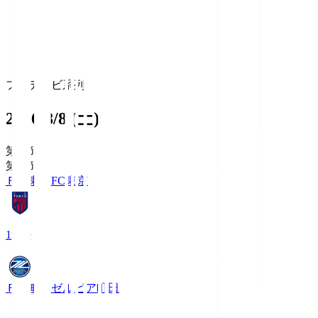
フジテレビ系列
2026/8/8 (土)
第1節
第1節
ＦＣ東京
FC東京
19:00
ＦＣ町田ゼルビア
町田