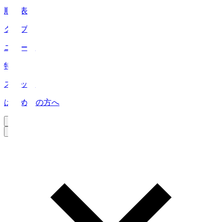
順位表
クラブ
ニュース
特集
スタッツ
はじめての方へ