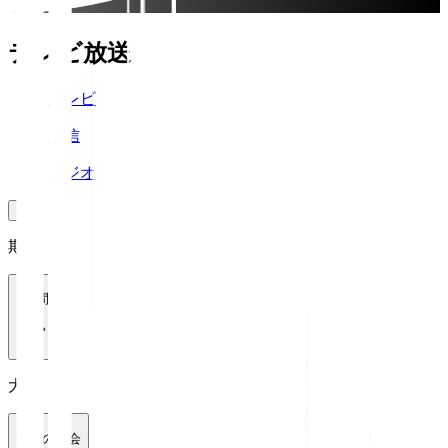
テレビ放送
テレビ
配信
ラジオ
期間
1週間
大会
全ての大会