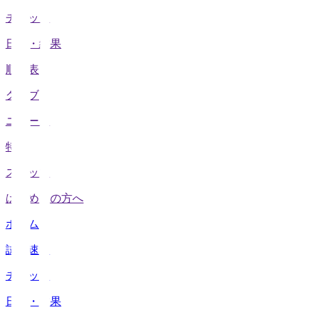
チケット
日程・結果
順位表
クラブ
ニュース
特集
スタッツ
はじめての方へ
ホーム
試合速報
チケット
日程・結果