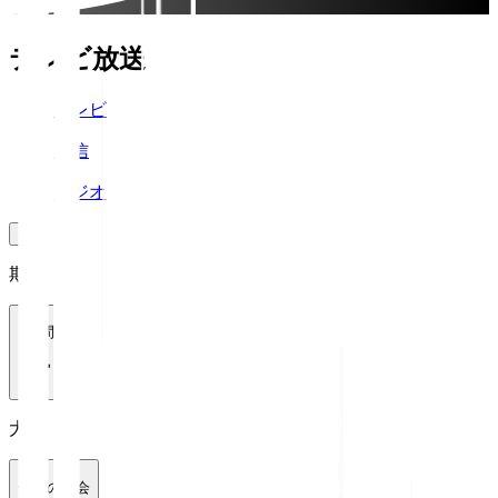
テレビ放送
テレビ
配信
ラジオ
期間
1週間
大会
全ての大会