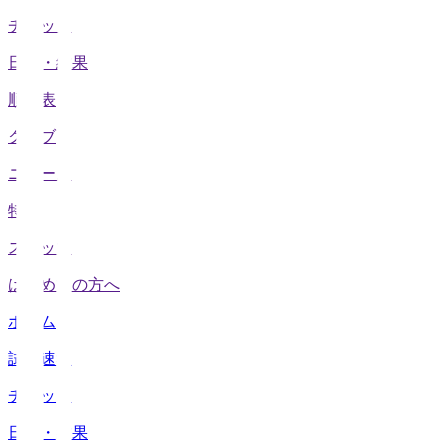
チケット
日程・結果
順位表
クラブ
ニュース
特集
スタッツ
はじめての方へ
ホーム
試合速報
チケット
日程・結果