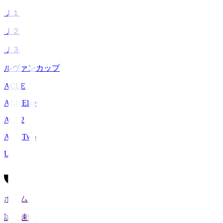
Ｊ１
Ｊ２
Ｊ３
ルヴァンカップ
ACLE
ACL Elite
ACL2
ACL Two
U-21
ホーム
試合速報