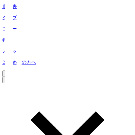
順位表
クラブ
ニュース
特集
スタッツ
はじめての方へ