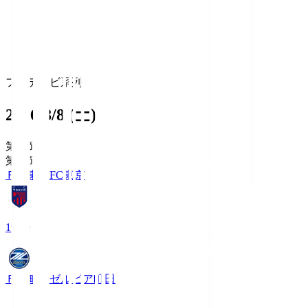
フジテレビ系列
2026/8/8 (土)
第1節
第1節
ＦＣ東京
FC東京
19:00
ＦＣ町田ゼルビア
町田