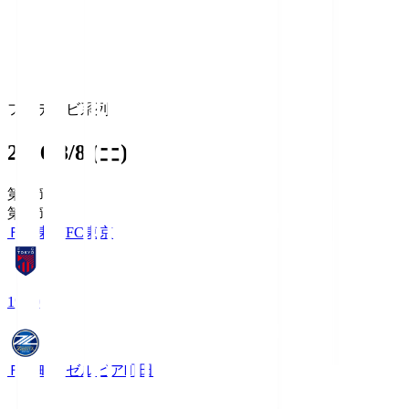
フジテレビ系列
2026/8/8 (土)
第1節
第1節
ＦＣ東京
FC東京
19:00
ＦＣ町田ゼルビア
町田