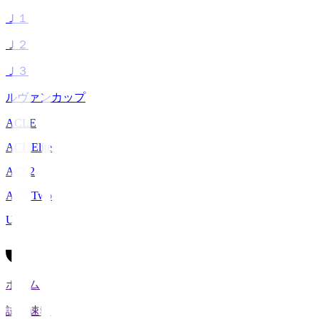
Ｊ１
Ｊ２
Ｊ３
ルヴァンカップ
ACLE
ACL Elite
ACL2
ACL Two
U-21
ホーム
試合速報