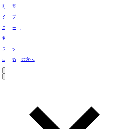
順位表
クラブ
ニュース
特集
スタッツ
はじめての方へ