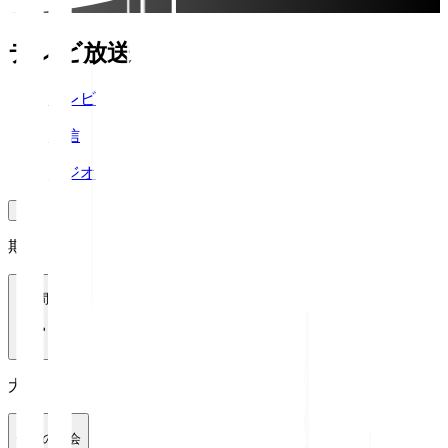
テレビ放送
テレビ
配信
ラジオ
期間
1週間
大会
全ての大会