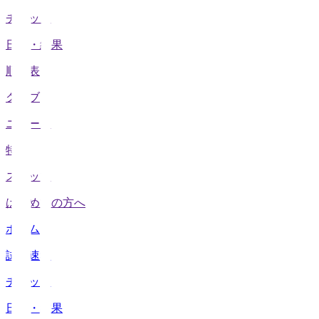
チケット
日程・結果
順位表
クラブ
ニュース
特集
スタッツ
はじめての方へ
ホーム
試合速報
チケット
日程・結果