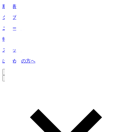
順位表
クラブ
ニュース
特集
スタッツ
はじめての方へ