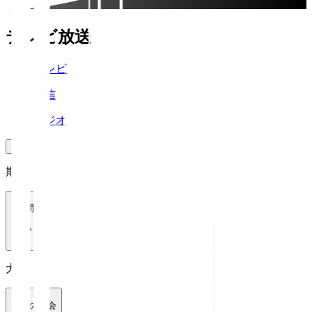
テレビ放送
テレビ
配信
ラジオ
期間
1週間
大会
全ての大会