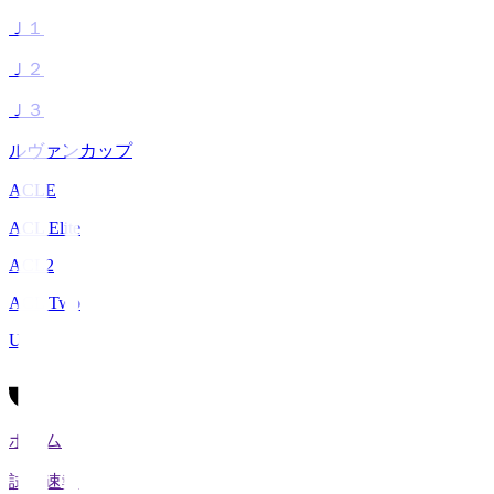
Ｊ１
Ｊ２
Ｊ３
ルヴァンカップ
ACLE
ACL Elite
ACL2
ACL Two
U-21
ホーム
試合速報