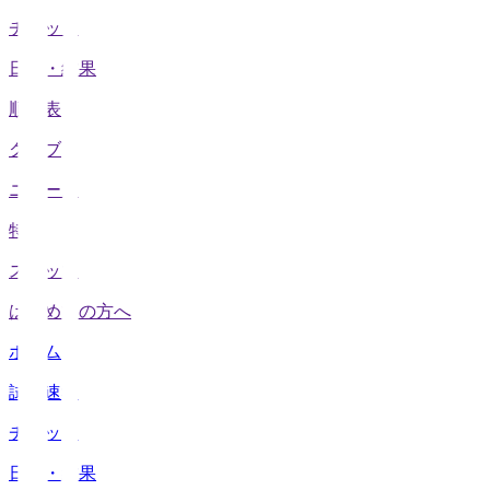
チケット
日程・結果
順位表
クラブ
ニュース
特集
スタッツ
はじめての方へ
ホーム
試合速報
チケット
日程・結果