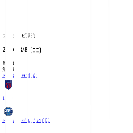
フジテレビ系列
2026/8/8 (土)
第1節
第1節
ＦＣ東京
FC東京
19:00
ＦＣ町田ゼルビア
町田