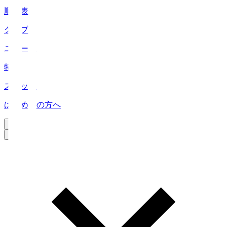
順位表
クラブ
ニュース
特集
スタッツ
はじめての方へ