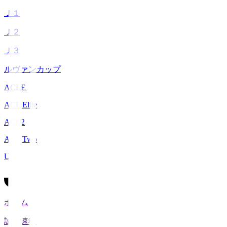
Ｊ１
Ｊ２
Ｊ３
ルヴァンカップ
ACLE
ACL Elite
ACL2
ACL Two
U-21
ホーム
試合速報