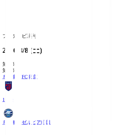
フジテレビ系列
2026/8/8 (土)
第1節
第1節
ＦＣ東京
FC東京
19:00
ＦＣ町田ゼルビア
町田