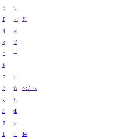
チケット
日程・結果
順位表
クラブ
ニュース
特集
スタッツ
はじめての方へ
ホーム
試合速報
チケット
日程・結果