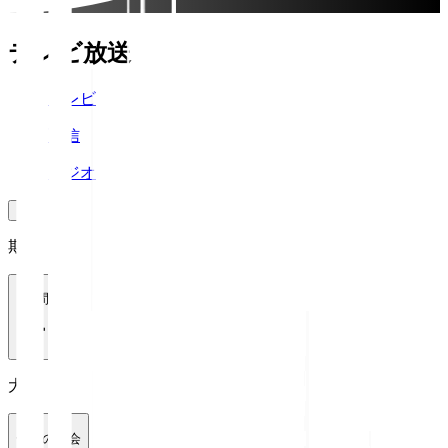
テレビ放送
テレビ
配信
ラジオ
期間
1週間
大会
全ての大会