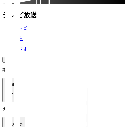
テレビ放送
テレビ
配信
ラジオ
期間
1週間
大会
全ての大会