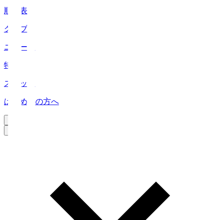
順位表
クラブ
ニュース
特集
スタッツ
はじめての方へ