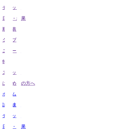
チケット
日程・結果
順位表
クラブ
ニュース
特集
スタッツ
はじめての方へ
ホーム
試合速報
チケット
日程・結果