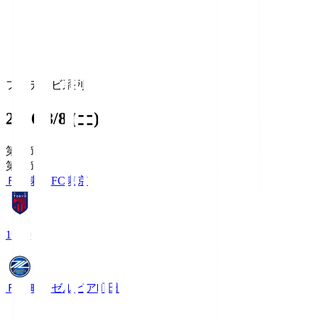
フジテレビ系列
2026/8/8 (土)
第1節
第1節
ＦＣ東京
FC東京
19:00
ＦＣ町田ゼルビア
町田