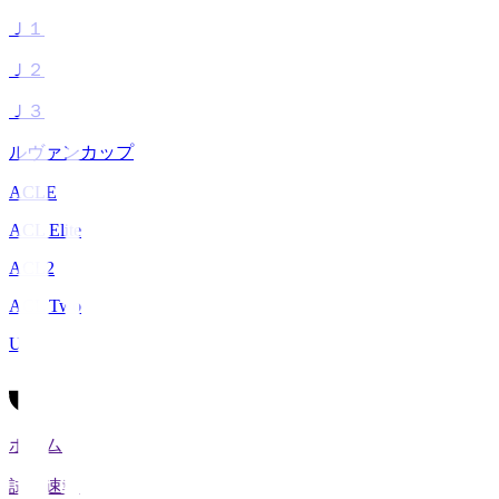
Ｊ１
Ｊ２
Ｊ３
ルヴァンカップ
ACLE
ACL Elite
ACL2
ACL Two
U-21
ホーム
試合速報