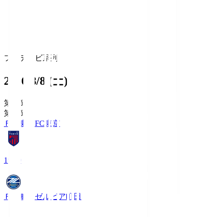
フジテレビ系列
2026/8/8 (土)
第1節
第1節
ＦＣ東京
FC東京
19:00
ＦＣ町田ゼルビア
町田