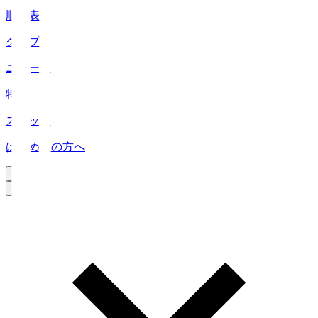
順位表
クラブ
ニュース
特集
スタッツ
はじめての方へ