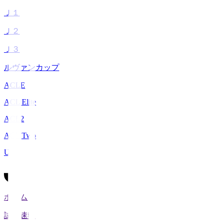
Ｊ１
Ｊ２
Ｊ３
ルヴァンカップ
ACLE
ACL Elite
ACL2
ACL Two
U-21
ホーム
試合速報