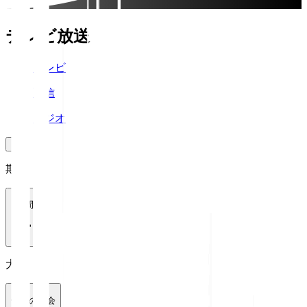
テレビ放送
テレビ
配信
ラジオ
期間
1週間
大会
全ての大会