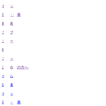
チケット
日程・結果
順位表
クラブ
ニュース
特集
スタッツ
はじめての方へ
ホーム
試合速報
チケット
日程・結果