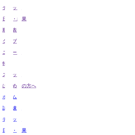
チケット
日程・結果
順位表
クラブ
ニュース
特集
スタッツ
はじめての方へ
ホーム
試合速報
チケット
日程・結果