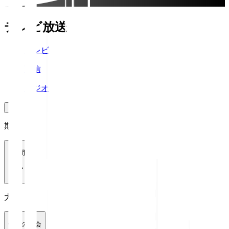
テレビ放送
テレビ
配信
ラジオ
期間
1週間
大会
全ての大会