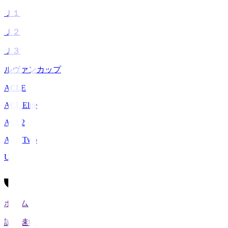
Ｊ１
Ｊ２
Ｊ３
ルヴァンカップ
ACLE
ACL Elite
ACL2
ACL Two
U-21
ホーム
試合速報