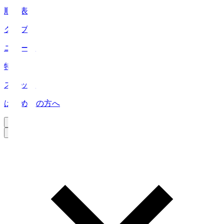
順位表
クラブ
ニュース
特集
スタッツ
はじめての方へ