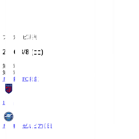
フジテレビ系列
2026/8/8 (土)
第1節
第1節
ＦＣ東京
FC東京
19:06
ＦＣ町田ゼルビア
町田