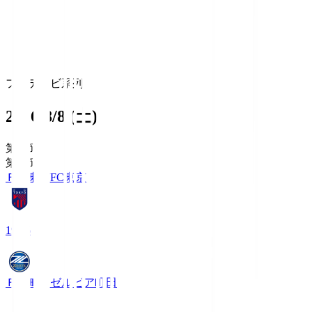
フジテレビ系列
2026/8/8 (土)
第1節
第1節
ＦＣ東京
FC東京
19:06
ＦＣ町田ゼルビア
町田