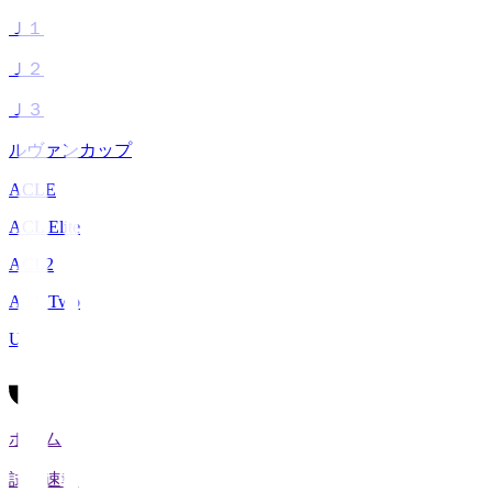
Ｊ１
Ｊ２
Ｊ３
ルヴァンカップ
ACLE
ACL Elite
ACL2
ACL Two
U-21
ホーム
試合速報