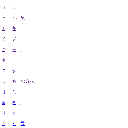
チケット
日程・結果
順位表
クラブ
ニュース
特集
スタッツ
はじめての方へ
ホーム
試合速報
チケット
日程・結果