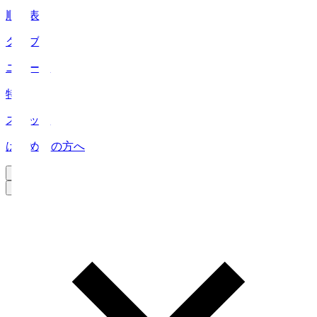
順位表
クラブ
ニュース
特集
スタッツ
はじめての方へ