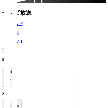
テレビ放送
テレビ
配信
ラジオ
期間
1週間
大会
全ての大会