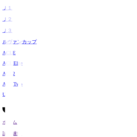
Ｊ１
Ｊ２
Ｊ３
ルヴァンカップ
ACLE
ACL Elite
ACL2
ACL Two
U-21
ホーム
試合速報