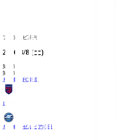
フジテレビ系列
2026/8/8 (土)
第1節
第1節
ＦＣ東京
FC東京
19:00
ＦＣ町田ゼルビア
町田