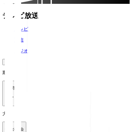
テレビ放送
テレビ
配信
ラジオ
期間
1週間
大会
全ての大会