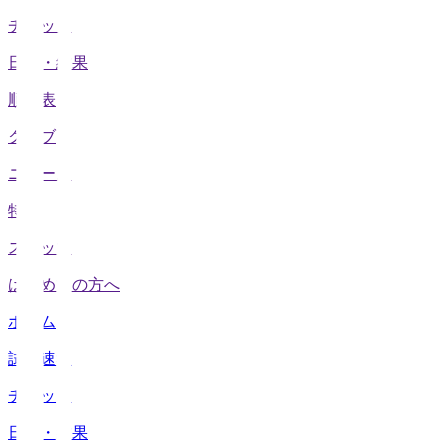
チケット
日程・結果
順位表
クラブ
ニュース
特集
スタッツ
はじめての方へ
ホーム
試合速報
チケット
日程・結果