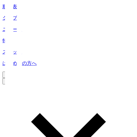
順位表
クラブ
ニュース
特集
スタッツ
はじめての方へ