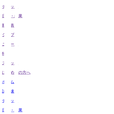
チケット
日程・結果
順位表
クラブ
ニュース
特集
スタッツ
はじめての方へ
ホーム
試合速報
チケット
日程・結果