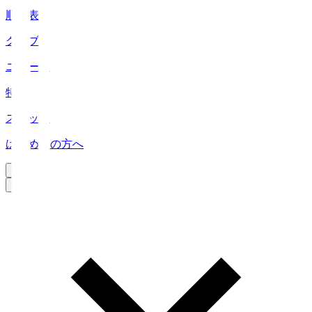
順位表
クラブ
ニュース
特集
スタッツ
はじめての方へ