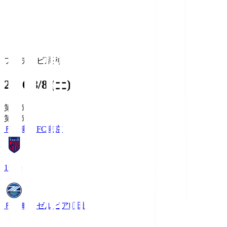
フジテレビ系列
2026/8/8 (土)
第1節
第1節
ＦＣ東京
FC東京
19:00
ＦＣ町田ゼルビア
町田