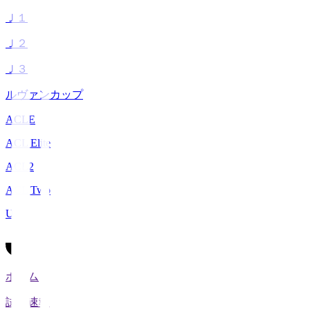
Ｊ１
Ｊ２
Ｊ３
ルヴァンカップ
ACLE
ACL Elite
ACL2
ACL Two
U-21
ホーム
試合速報