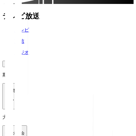
テレビ放送
テレビ
配信
ラジオ
期間
1週間
大会
全ての大会