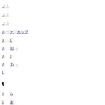
Ｊ１
Ｊ２
Ｊ３
ルヴァンカップ
ACLE
ACL Elite
ACL2
ACL Two
U-21
ホーム
試合速報