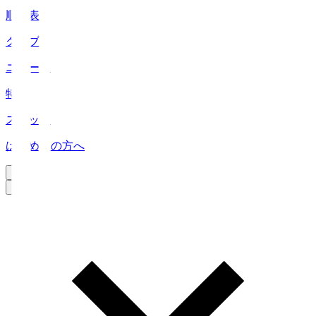
順位表
クラブ
ニュース
特集
スタッツ
はじめての方へ