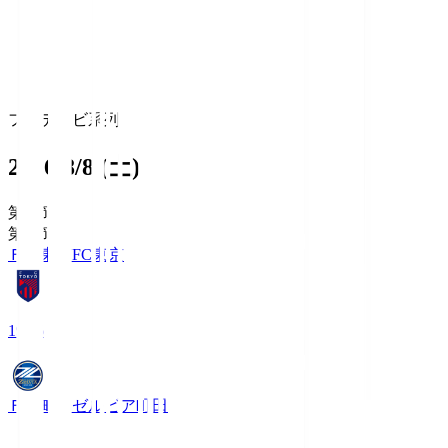
フジテレビ系列
2026/8/8 (土)
第1節
第1節
ＦＣ東京
FC東京
19:06
ＦＣ町田ゼルビア
町田