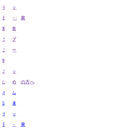
チケット
日程・結果
順位表
クラブ
ニュース
特集
スタッツ
はじめての方へ
ホーム
試合速報
チケット
日程・結果