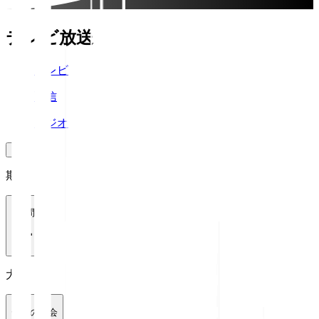
テレビ放送
テレビ
配信
ラジオ
期間
1週間
大会
全ての大会