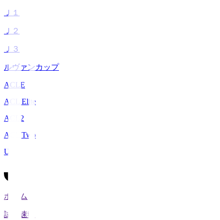
Ｊ１
Ｊ２
Ｊ３
ルヴァンカップ
ACLE
ACL Elite
ACL2
ACL Two
U-21
ホーム
試合速報