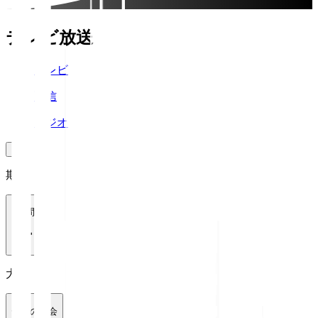
テレビ放送
テレビ
配信
ラジオ
期間
1週間
大会
全ての大会