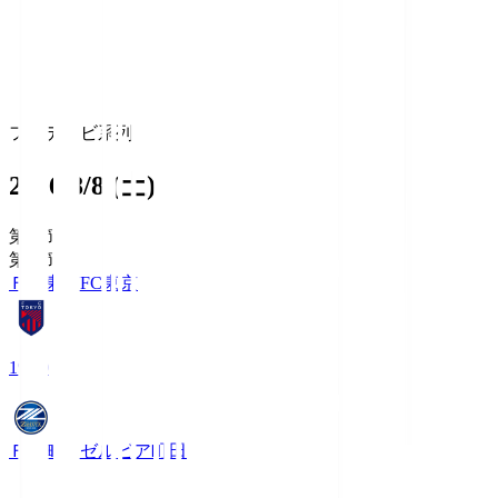
フジテレビ系列
2026/8/8 (土)
第1節
第1節
ＦＣ東京
FC東京
19:00
ＦＣ町田ゼルビア
町田