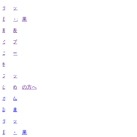
チケット
日程・結果
順位表
クラブ
ニュース
特集
スタッツ
はじめての方へ
ホーム
試合速報
チケット
日程・結果