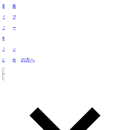
順位表
クラブ
ニュース
特集
スタッツ
はじめての方へ