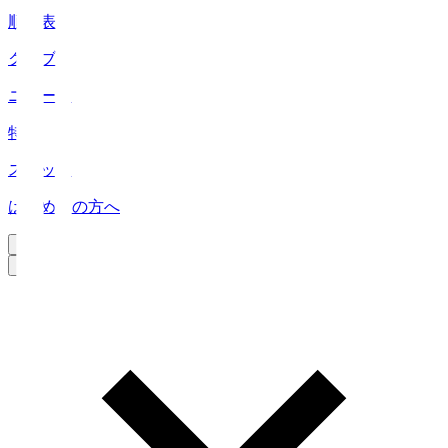
順位表
クラブ
ニュース
特集
スタッツ
はじめての方へ