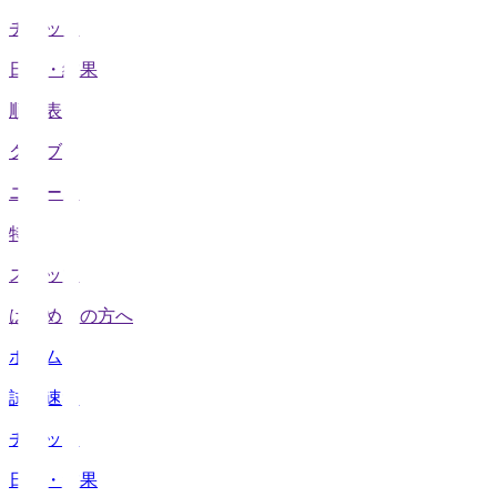
チケット
日程・結果
順位表
クラブ
ニュース
特集
スタッツ
はじめての方へ
ホーム
試合速報
チケット
日程・結果