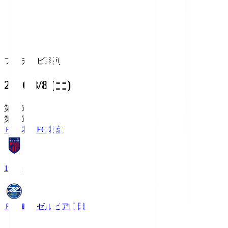
フジテレビ系列
2026/8/8 (土)
第1節
第1節
ＦＣ東京
FC東京
19:00
ＦＣ町田ゼルビア
町田