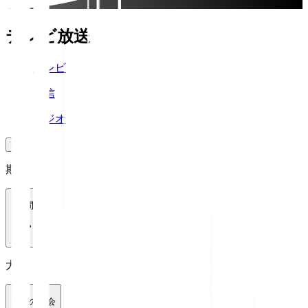
テレビ放送
テレビ
配信
ラジオ
期間
1週間
大会
全ての大会