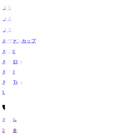
Ｊ１
Ｊ２
Ｊ３
ルヴァンカップ
ACLE
ACL Elite
ACL2
ACL Two
U-21
ホーム
試合速報