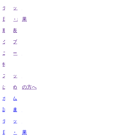
チケット
日程・結果
順位表
クラブ
ニュース
特集
スタッツ
はじめての方へ
ホーム
試合速報
チケット
日程・結果