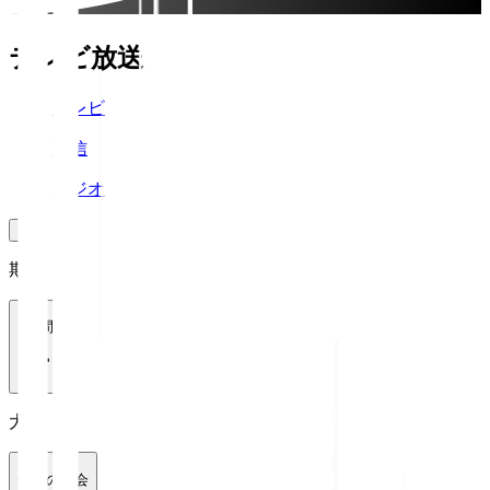
テレビ放送
テレビ
配信
ラジオ
期間
1週間
大会
全ての大会