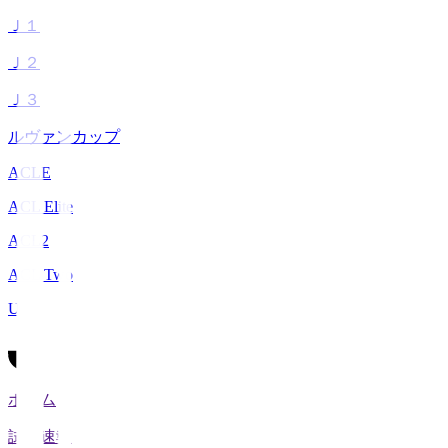
Ｊ１
Ｊ２
Ｊ３
ルヴァンカップ
ACLE
ACL Elite
ACL2
ACL Two
U-21
ホーム
試合速報