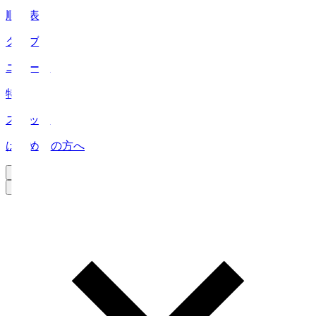
順位表
クラブ
ニュース
特集
スタッツ
はじめての方へ