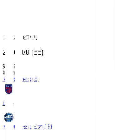
フジテレビ系列
2026/8/8 (土)
第1節
第1節
ＦＣ東京
FC東京
19:06
ＦＣ町田ゼルビア
町田