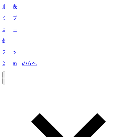
順位表
クラブ
ニュース
特集
スタッツ
はじめての方へ