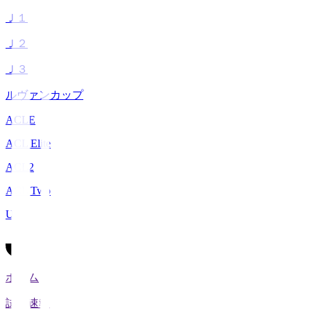
Ｊ１
Ｊ２
Ｊ３
ルヴァンカップ
ACLE
ACL Elite
ACL2
ACL Two
U-21
ホーム
試合速報