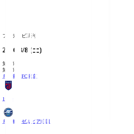
フジテレビ系列
2026/8/8 (土)
第1節
第1節
ＦＣ東京
FC東京
19:00
ＦＣ町田ゼルビア
町田