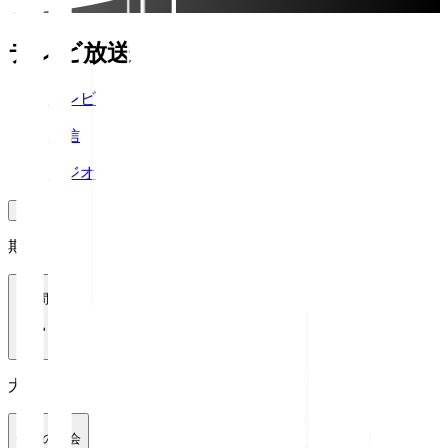
テレビ放送
テレビ
配信
ラジオ
期間
1週間
大会
全ての大会