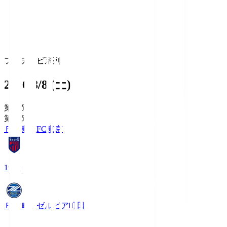
フジテレビ系列
2026/8/8 (土)
第1節
第1節
ＦＣ東京
FC東京
19:00
ＦＣ町田ゼルビア
町田