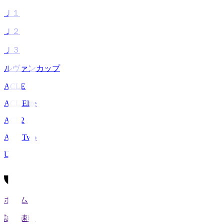
Ｊ１
Ｊ２
Ｊ３
ルヴァンカップ
ACLE
ACL Elite
ACL2
ACL Two
U-21
ホーム
試合速報