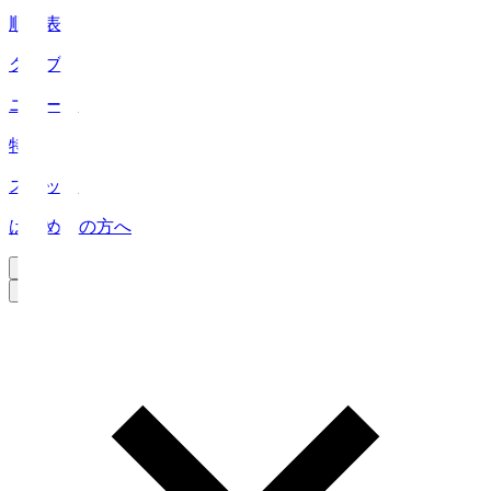
順位表
クラブ
ニュース
特集
スタッツ
はじめての方へ