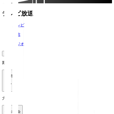
テレビ放送
テレビ
配信
ラジオ
期間
1週間
大会
全ての大会