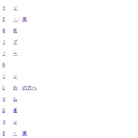
チケット
日程・結果
順位表
クラブ
ニュース
特集
スタッツ
はじめての方へ
ホーム
試合速報
チケット
日程・結果