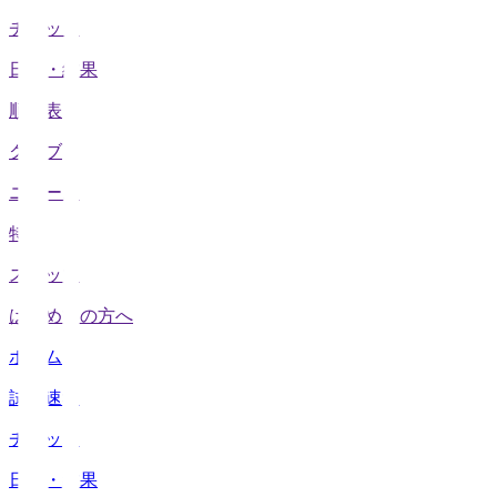
チケット
日程・結果
順位表
クラブ
ニュース
特集
スタッツ
はじめての方へ
ホーム
試合速報
チケット
日程・結果