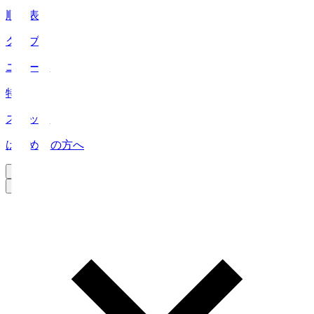
順位表
クラブ
ニュース
特集
スタッツ
はじめての方へ