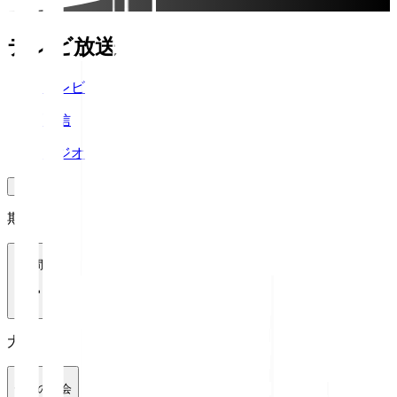
テレビ放送
テレビ
配信
ラジオ
期間
1週間
大会
全ての大会