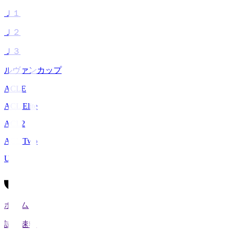
Ｊ１
Ｊ２
Ｊ３
ルヴァンカップ
ACLE
ACL Elite
ACL2
ACL Two
U-21
ホーム
試合速報