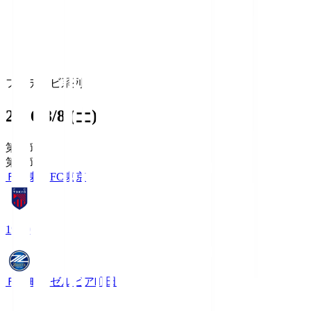
フジテレビ系列
2026/8/8 (土)
第1節
第1節
ＦＣ東京
FC東京
19:00
ＦＣ町田ゼルビア
町田