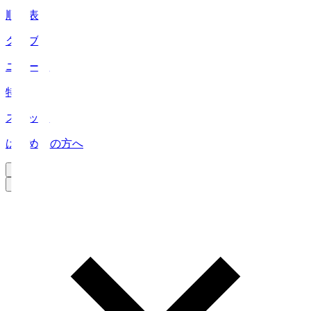
順位表
クラブ
ニュース
特集
スタッツ
はじめての方へ