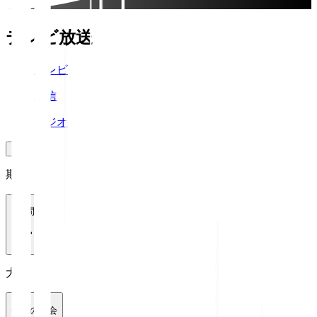
テレビ放送
テレビ
配信
ラジオ
期間
1週間
大会
全ての大会