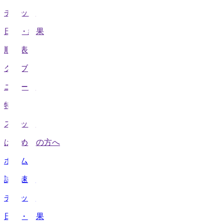
チケット
日程・結果
順位表
クラブ
ニュース
特集
スタッツ
はじめての方へ
ホーム
試合速報
チケット
日程・結果