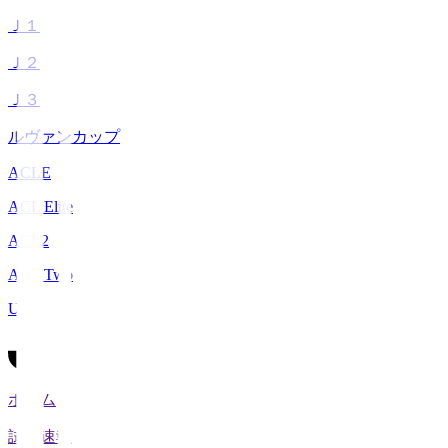
Ｊ１
Ｊ２
Ｊ３
ルヴァンカップ
ACLE
ACL Elite
ACL2
ACL Two
U-21
ホーム
試合速報