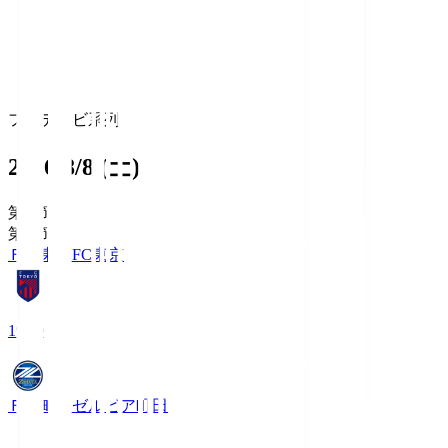
フジテレビ系列
2026/8/8 (土)
第1節
第1節
ＦＣ東京
FC東京
19:00
ＦＣ町田ゼルビア
町田