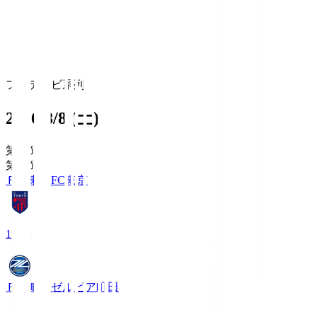
フジテレビ系列
2026/8/8 (土)
第1節
第1節
ＦＣ東京
FC東京
19:00
ＦＣ町田ゼルビア
町田