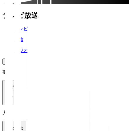
テレビ放送
テレビ
配信
ラジオ
期間
1週間
大会
全ての大会