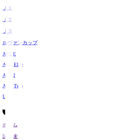
Ｊ１
Ｊ２
Ｊ３
ルヴァンカップ
ACLE
ACL Elite
ACL2
ACL Two
U-21
ホーム
試合速報