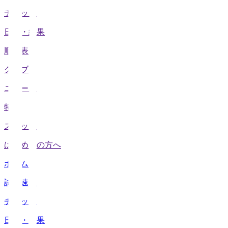
チケット
日程・結果
順位表
クラブ
ニュース
特集
スタッツ
はじめての方へ
ホーム
試合速報
チケット
日程・結果