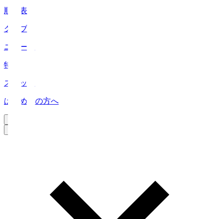
順位表
クラブ
ニュース
特集
スタッツ
はじめての方へ