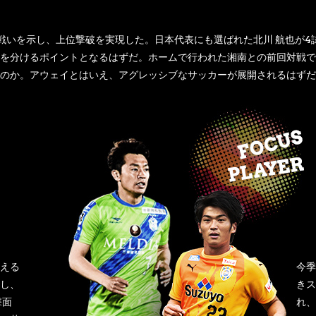
た戦いを示し、上位撃破を実現した。日本代表にも選ばれた北川 航也が
を分けるポイントとなるはずだ。ホームで行われた湘南との前回対戦では
のか。アウェイとはいえ、アグレッシブなサッカーが展開されるはずだ
える
今季
し、
きス
撃面
れ、