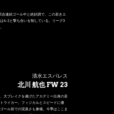
4試合連続ゴール中と絶好調で、この若きエ
4-2と撃ち合いを制している。リーグ3
。
清水エスパレス
北川 航也 FW 23
、大ブレイクを遂げたアカデミー出身の若
トライカー。フィジカルとスピードに優
ゴール前での泥臭さも兼備。今季はここま