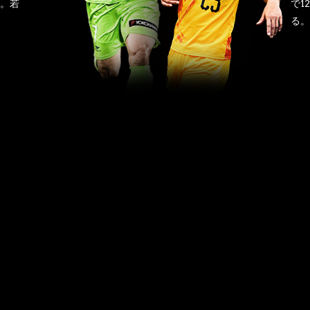
。若
で1
る。