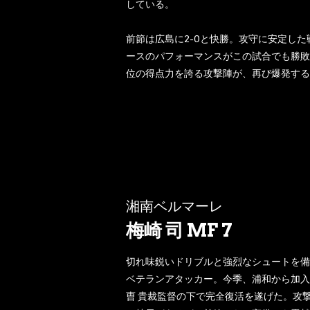
している。
前節は広島に2-0と快勝。攻守に安定し
ースのパフォーマンスがこの試合でも勝敗
位の得点力を誇る攻撃陣が、再び爆発する
湘南ベルマーレ
梅崎 司 MF 7
切れ味鋭いドリブルと強烈なシュートを備
ベテランアタッカー。今季、浦和から加入
曺 貴裁監督の下で完全復活を遂げた。攻