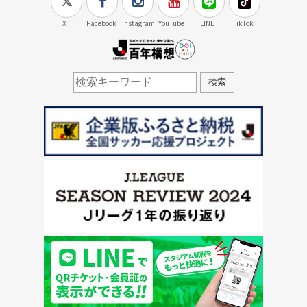
X
Facebook
Instagram
YouTube
LINE
TikTok
J.LEAGUE百年構想
検索