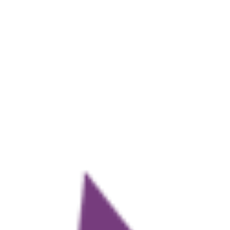
久保 建英は才能の片りんを見せるも、Ｊリーグ選抜を勝利へ導けず