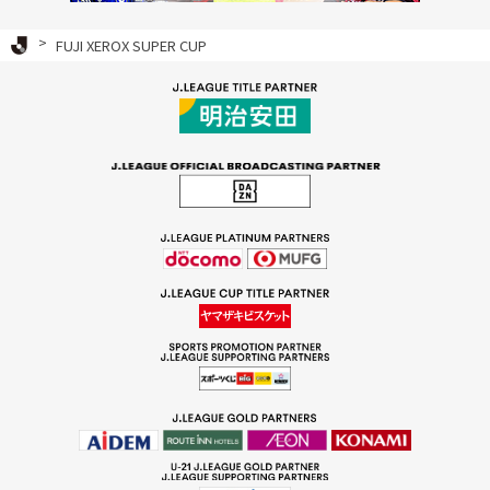
Ｊリーグ TOP
FUJI XEROX SUPER CUP