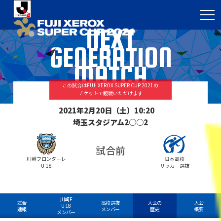
NEXT
GENERATION
MATCH
この試合はFUJI XEROX SUPER CUP 2021の
チケットで観戦いただけます
2021年2月20日（土）10:20
埼玉スタジアム2○○2
試合前
川崎フロンターレ
日本高校
U-18
サッカー選抜
川崎F
試合
高校選抜
大会の
大会
U-18
速報
メンバー
歴史
概要
メンバー