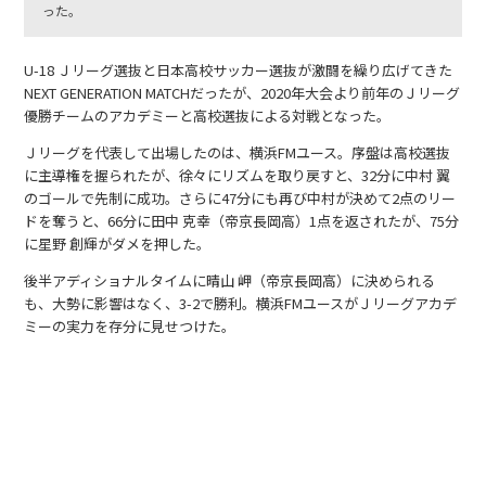
った。
U-18 Ｊリーグ選抜と日本高校サッカー選抜が激闘を繰り広げてきた
NEXT GENERATION MATCHだったが、2020年大会より前年のＪリーグ
優勝チームのアカデミーと高校選抜による対戦となった。
Ｊリーグを代表して出場したのは、横浜FMユース。序盤は高校選抜
に主導権を握られたが、徐々にリズムを取り戻すと、32分に中村 翼
のゴールで先制に成功。さらに47分にも再び中村が決めて2点のリー
ドを奪うと、66分に田中 克幸（帝京長岡高）1点を返されたが、75分
に星野 創輝がダメを押した。
後半アディショナルタイムに晴山 岬（帝京長岡高）に決められる
も、大勢に影響はなく、3-2で勝利。横浜FMユースがＪリーグアカデ
ミーの実力を存分に見せつけた。