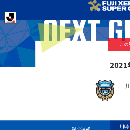
NEXT G
この試
202
川崎
試合速報