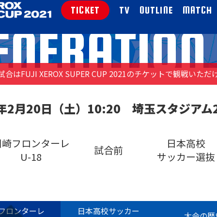
TICKET
TV
OUTLINE
MATCH
ENERATIO
合はFUJI XEROX SUPER CUP 2021の
チケットで観戦いただ
1年2月20日（土）10:20
埼玉スタジアム
川崎フロンターレ
日本高校
試合前
U-18
サッカー選抜
フロンターレ
日本高校サッカー
大会の歴