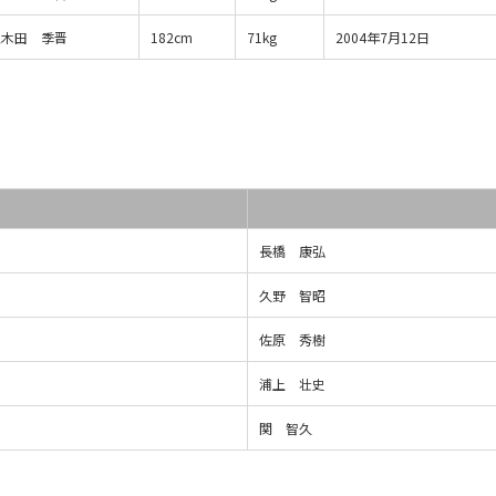
五木田 季晋
182cm
71kg
2004年7月12日
長橋 康弘
久野 智昭
佐原 秀樹
浦上 壮史
関 智久