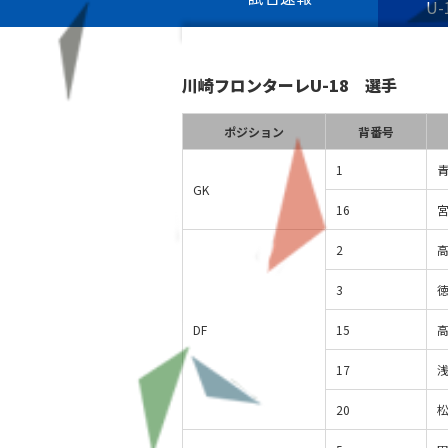
U
川崎フロンターレU-18 選手
ポジション
背番号
1
GK
16
2
3
DF
15
17
20