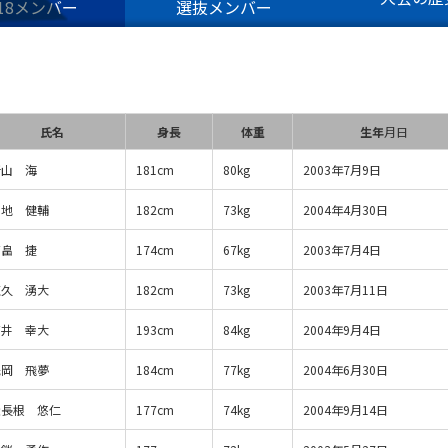
-18メンバー
選抜メンバー
氏名
身長
体重
生年
月日
青山 海
181cm
80kg
2003年7月9日
宮地 健輔
182cm
73kg
2004年4月30日
高畠 捷
174cm
67kg
2003年7月4日
徳久 湧大
182cm
73kg
2003年7月11日
高井 幸大
193cm
84kg
2004年9月4日
浅岡 飛夢
184cm
77kg
2004年6月30日
松長根 悠仁
177cm
74kg
2004年9月14日