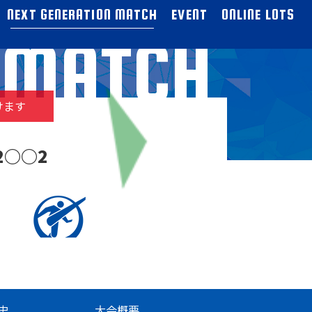
NEXT GENERATION MATCH
EVENT
ONLINE LOTS
N MATCH
けます
2○○2
史
大会概要