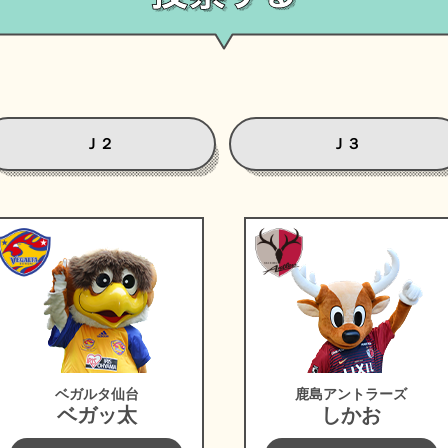
Ｊ２
Ｊ３
幌
ベガルタ仙台
鹿島アントラー
ベガルタ仙台
鹿島アントラーズ
ベガッ太
しかお