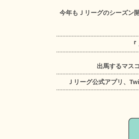
今年もＪリーグのシーズン
『
出馬するマス
Ｊリーグ公式アプリ、Tw