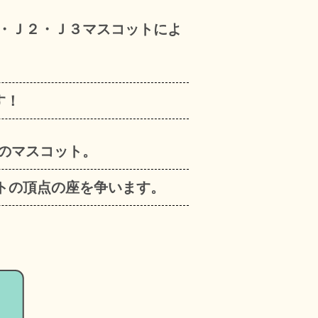
・Ｊ２・Ｊ３マスコットによ
す！
のマスコット。
ットの頂点の座を争います。