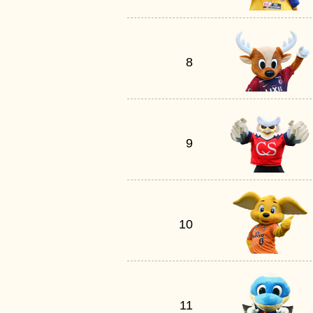
8
9
10
11